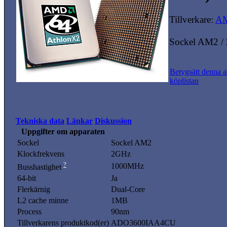
Tillverkare:
A
Sockel AM2 /
Betygsätt denna a
köplistan
Tekniska data
Länkar
Diskussion
Uppgifter om apparaten
Sockel
Sockel AM2
Klockfrekvens
2GHz
?
1000MHz
Busshastighet
64-bit
Ja
Flerkärnig
Dual-Core
L2 cache minne
1MB
Process
90nm
Tillverkarens produktkod(er)
ADO3600IAA4CU