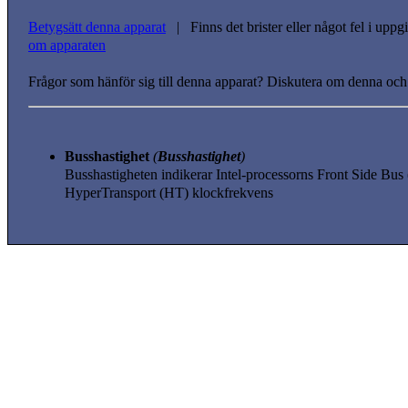
Betygsätt denna apparat
| Finns det brister eller något fel i upp
om apparaten
Frågor som hänför sig till denna apparat? Diskutera om denna och
Busshastighet
(
Busshastighet
)
Busshastigheten indikerar Intel-processorns Front Side B
HyperTransport (HT) klockfrekvens