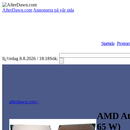
AfterDawn.com
Annonsera på vår sida
Startsida
Program
lï¿½rdag 8.8.2026 / 18:18
Sök:
afterdawn.com /
AMD Ath
65 W)