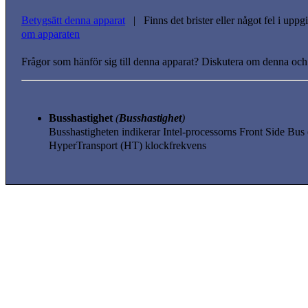
Betygsätt denna apparat
| Finns det brister eller något fel i upp
om apparaten
Frågor som hänför sig till denna apparat? Diskutera om denna och
Busshastighet
(
Busshastighet
)
Busshastigheten indikerar Intel-processorns Front Side B
HyperTransport (HT) klockfrekvens