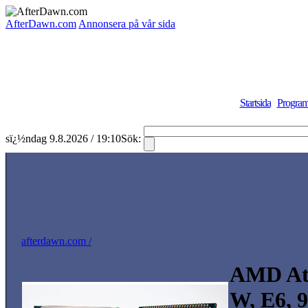
AfterDawn.com
Annonsera på vår sida
Startsida
Program
sï¿½ndag 9.8.2026 / 19:10
Sök:
afterdawn.com /
AMD Ath
W, E6, 