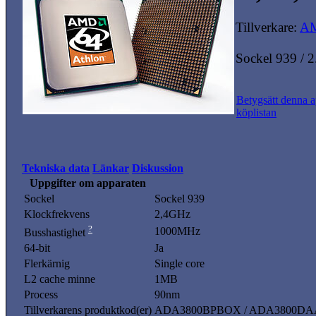
Tillverkare:
A
Sockel 939 / 
Betygsätt denna a
köplistan
Tekniska data
Länkar
Diskussion
Uppgifter om apparaten
Sockel
Sockel 939
Klockfrekvens
2,4GHz
?
1000MHz
Busshastighet
64-bit
Ja
Flerkärnig
Single core
L2 cache minne
1MB
Process
90nm
Tillverkarens produktkod(er)
ADA3800BPBOX / ADA3800D