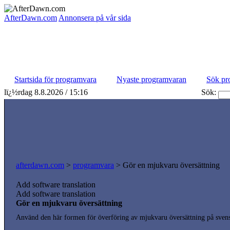
AfterDawn.com
Annonsera på vår sida
Startsida för programvara
Nyaste programvaran
Sök pr
lï¿½rdag 8.8.2026 / 15:16
Sök:
afterdawn.com
>
programvara
> Gör en mjukvaru översättning
Add software translation
Add software translation
Gör en mjukvaru översättning
Använd den här formen för överföring av mjukvaru översättning på svens