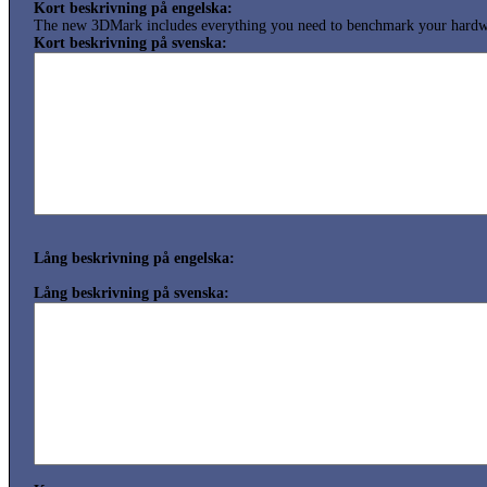
Kort beskrivning på engelska:
The new 3DMark includes everything you need to benchmark your hardw
Kort beskrivning på svenska:
Lång beskrivning på engelska:
Lång beskrivning på svenska: