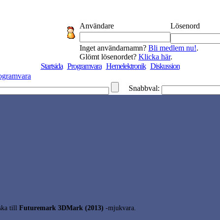
Användare
Lösenord
Inget användarnamn?
Bli medlem nu!
.
Glömt lösenordet?
Klicka här
.
Startsida
Programvara
Hemelektronik
Diskussion
ogramvara
Snabbval:
ka till
Futuremark 3DMark (2013)
-mjukvara.