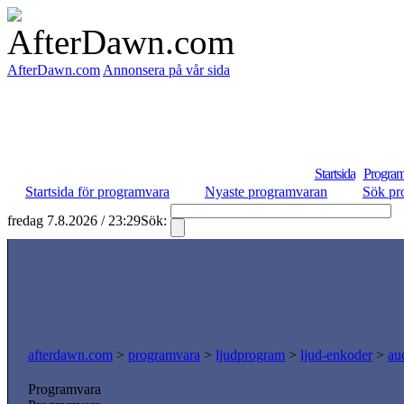
AfterDawn.com
Annonsera på vår sida
Startsida
Program
Startsida för programvara
Nyaste programvaran
Sök pr
fredag 7.8.2026 / 23:29
Sök:
S
afterdawn.com
>
programvara
>
ljudprogram
>
ljud-enkoder
>
au
Programvara