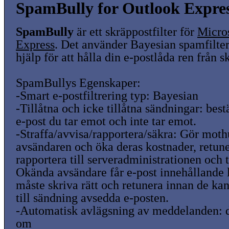
SpamBully for Outlook Expres
SpamBully
är ett skräppostfilter för
Micro
Express
. Det använder Bayesian spamfilter o
hjälp för att hålla din e-postlåda ren från s
SpamBullys Egenskaper:
-Smart e-postfiltrering typ: Bayesian
-Tillåtna och icke tillåtna sändningar: bes
e-post du tar emot och inte tar emot.
-Straffa/avvisa/rapportera/säkra: Gör mot
avsändaren och öka deras kostnader, retune
rapportera till serveradministrationen och 
Okända avsändare får e-post innehållande
måste skriva rätt och retunera innan de ka
till sändning avsedda e-posten.
-Automatisk avlägsning av meddelanden:
om