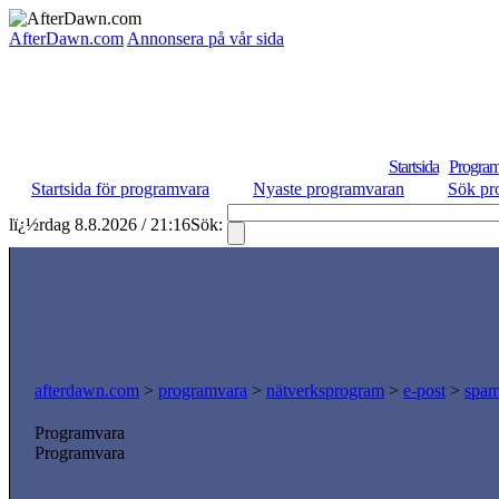
AfterDawn.com
Annonsera på vår sida
Startsida
Program
Startsida för programvara
Nyaste programvaran
Sök pr
lï¿½rdag 8.8.2026 / 21:16
Sök:
afterdawn.com
>
programvara
>
nätverksprogram
>
e-post
>
spam
Programvara
Programvara