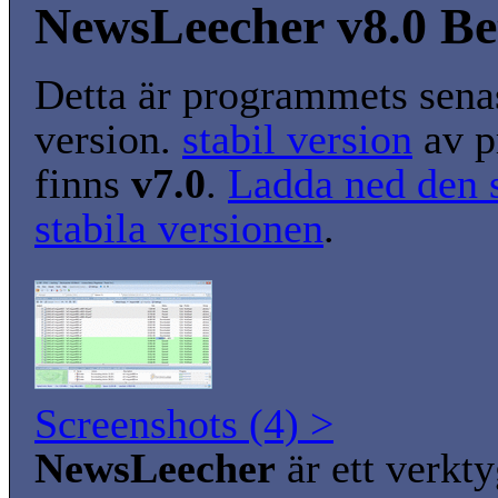
NewsLeecher v8.0 Be
Detta är programmets senas
version.
stabil version
av p
finns
v7.0
.
Ladda ned den 
stabila versionen
.
Screenshots (4) >
NewsLeecher
är ett verkty