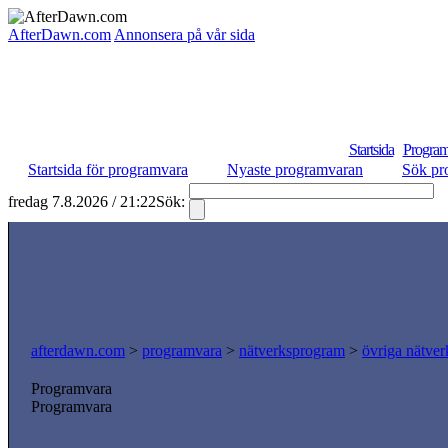
AfterDawn.com
Annonsera på vår sida
Startsida
Program
Startsida för programvara
Nyaste programvaran
Sök pr
fredag 7.8.2026 / 21:22
Sök:
S
afterdawn.com
>
programvara
>
nätverksprogram
>
övriga nätver
Programvara
Programvara