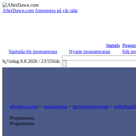
AfterDawn.com
Annonsera på vår sida
Startsida
Program
Startsida för programvara
Nyaste programvaran
Sök pr
lï¿½rdag 8.8.2026 / 23:55
Sök:
afterdawn.com
>
programvara
>
skrivbordsprogram
>
ordbehandl
Programvara
Programvara