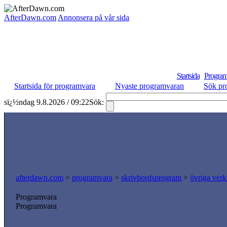
AfterDawn.com
Annonsera på vår sida
Startsida
Program
Startsida för programvara
Nyaste programvaran
Sök pr
sï¿½ndag 9.8.2026 / 09:22
Sök:
afterdawn.com
>
programvara
>
skrivbordsprogram
>
övriga verk
Programvara
Programvara