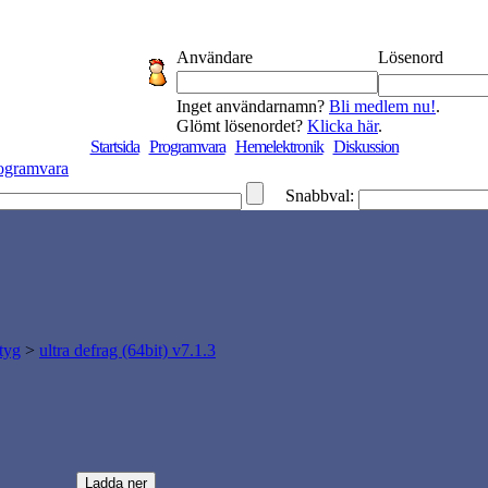
Användare
Lösenord
Inget användarnamn?
Bli medlem nu!
.
Glömt lösenordet?
Klicka här
.
Startsida
Programvara
Hemelektronik
Diskussion
ogramvara
Snabbval:
tyg
>
ultra defrag (64bit) v7.1.3