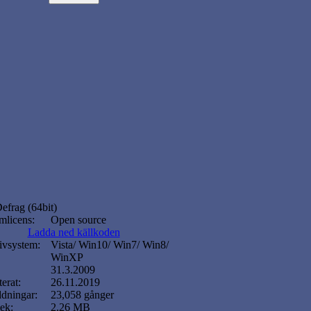
Defrag (64bit)
mlicens:
Open source
Ladda ned källkoden
ivsystem:
Vista/ Win10/ Win7/ Win8/
WinXP
31.3.2009
erat:
26.11.2019
dningar:
23,058 gånger
lek:
2.26 MB