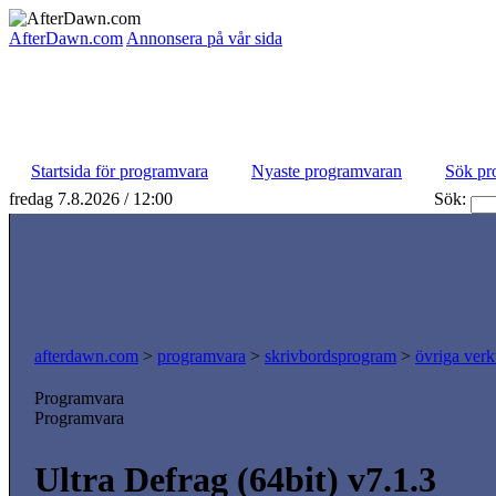
AfterDawn.com
Annonsera på vår sida
Startsida för programvara
Nyaste programvaran
Sök pr
fredag 7.8.2026 / 12:00
Sök:
afterdawn.com
>
programvara
>
skrivbordsprogram
>
övriga verk
Programvara
Programvara
Ultra Defrag (64bit) v7.1.3