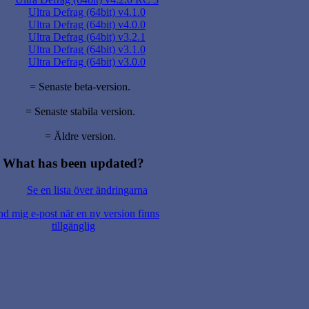
Ultra Defrag (64bit) v4.1.0
Ultra Defrag (64bit) v4.0.0
Ultra Defrag (64bit) v3.2.1
Ultra Defrag (64bit) v3.1.0
Ultra Defrag (64bit) v3.0.0
= Senaste beta-version.
= Senaste stabila version.
= Äldre version.
What has been updated?
Se en lista över ändringarna
nd mig e-post när en ny version finns
tillgänglig