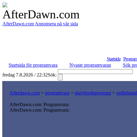
AfterDawn.com
Annonsera på vår sida
Startsida
Program
Startsida för programvara
Nyaste programvaran
Sök pr
fredag 7.8.2026 / 22:32
Sök:
S
Afterdawn.com
>
programvara
>
skrivbordsprogram
>
ordbehand
AfterDawn.com: Programvara:
AfterDawn.com: Programvara: