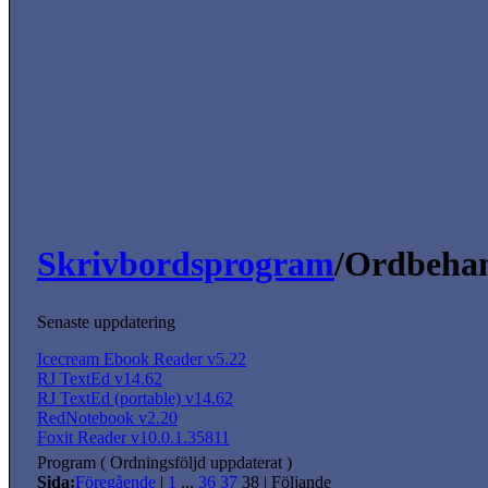
Skrivbordsprogram
/Ordbeha
Senaste uppdatering
Icecream Ebook Reader v5.22
RJ TextEd v14.62
RJ TextEd (portable) v14.62
RedNotebook v2.20
Foxit Reader v10.0.1.35811
Program ( Ordningsföljd uppdaterat )
Sida:
Föregående
|
1
...
36
37
38
|
Följande