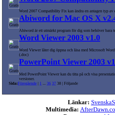
Word 2007 Compatibility Fix kan ändra en antagen typ av
Abiword for Mac OS X v2.
Abiword är ett utmärkt program för dig som behöver bara t
Word Viewer 2003 v1.0
Word Viewer låter dig öppna och läsa med Microsoft Word
(.doc)
PowerPoint Viewer 2003 v1
Med PowerPoint Viewer kan du titta på och visa presentat
versioner.
Sida:
Föregående
|
1
...
36
37
38
|
Följande
Länkar:
SvenskaS
Multimedia:
AfterDawn.c