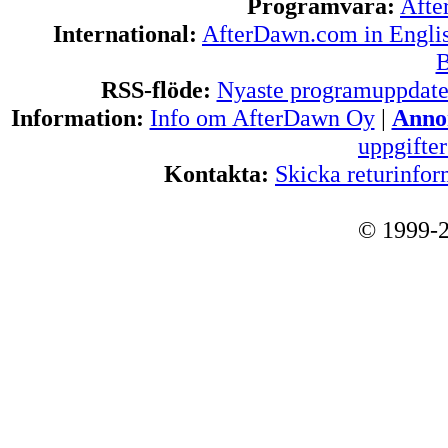
Programvara:
Afte
International:
AfterDawn.com in Engli
B
RSS-flöde:
Nyaste programuppdate
Information:
Info om AfterDawn Oy
|
Annon
uppgifte
Kontakta:
Skicka returinfor
© 1999-2