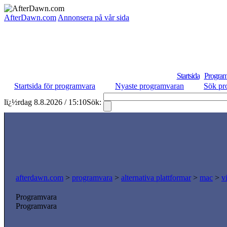
AfterDawn.com
Annonsera på vår sida
Startsida
Program
Startsida för programvara
Nyaste programvaran
Sök pr
lï¿½rdag 8.8.2026 / 15:10
Sök:
afterdawn.com
>
programvara
>
alternativa plattformar
>
mac
>
v
Programvara
Programvara