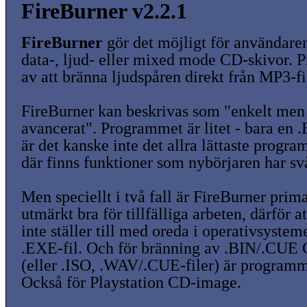
FireBurner v2.2.1
FireBurner
gör det möjligt för användare
data-, ljud- eller mixed mode CD-skivor. 
av att bränna ljudspåren direkt från MP3-fi
FireBurner kan beskrivas som "enkelt men 
avancerat". Programmet är litet - bara en 
är det kanske inte det allra lättaste progr
där finns funktioner som nybörjaren har svår
Men speciellt i två fall är FireBurner prima
utmärkt bra för tillfälliga arbeten, därför a
inte ställer till med oreda i operativsystem
.EXE-fil. Och för bränning av .BIN/.CUE 
(eller .ISO, .WAV/.CUE-filer) är programme
Också för Playstation CD-image.