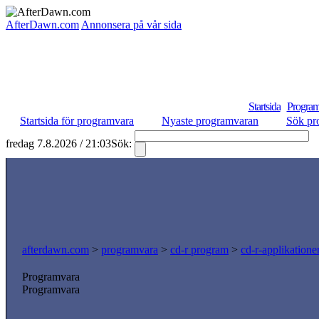
AfterDawn.com
Annonsera på vår sida
Startsida
Program
Startsida för programvara
Nyaste programvaran
Sök pr
fredag 7.8.2026 / 21:03
Sök:
S
afterdawn.com
>
programvara
>
cd-r program
>
cd-r-applikatione
Programvara
Programvara