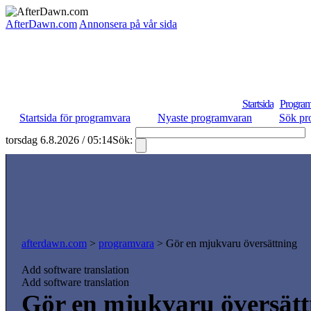
AfterDawn.com
Annonsera på vår sida
Startsida
Program
Startsida för programvara
Nyaste programvaran
Sök pr
torsdag 6.8.2026 / 05:14
Sök:
afterdawn.com
>
programvara
> Gör en mjukvaru översättning
Add software translation
Add software translation
Gör en mjukvaru översätt