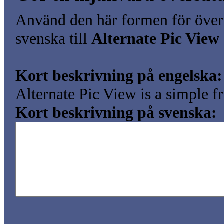
Använd den här formen för över
svenska till
Alternate Pic View
Kort beskrivning på engelska:
Alternate Pic View is a simple f
Kort beskrivning på svenska: