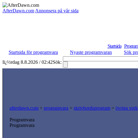
AfterDawn.com
Annonsera på vår sida
Startsida
Program
Startsida för programvara
Nyaste programvaran
Sök pr
lï¿½rdag 8.8.2026 / 02:42
Sök:
afterdawn.com
>
programvara
>
skrivbordsprogram
>
övriga verk
Programvara
Programvara