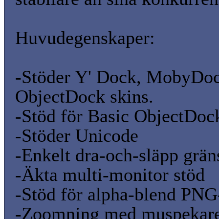
Huvudegenskaper:
-Stöder Y' Dock, MobyDo
ObjectDock skins.
-Stöd för Basic ObjectDoc
-Stöder Unicode
-Enkelt dra-och-släpp gräns
-Äkta multi-monitor stöd
-Stöd för alpha-blend PNG
-Zoomning med muspekare