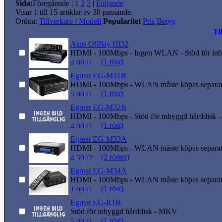
Sida:
Föregående
|
1
2
3
|
Följande
Visar 1 till 15 artiklar av 38 passande.
Ordna:
Tillverkare / Modell
Popularitet
Pris
Betyg
Ti
Asus O!Play HD2
HDMI - 100Mbps - Ingen WLAN - Stöd för in
(1 röst)
Egreat EG-M31B
HDMI - 100Mbps - WLAN måste köpas separat -
(1 röst)
Egreat EG-M32B
HDMI - 100Mbps - Stöd för inbyggd hårddisk 
(1 röst)
Egreat EG-M33A
HDMI - 100Mbps - WLAN måste köpas separat -
(2 röster)
Egreat EG-M34A
HDMI - 100Mbps - WLAN måste köpas separat
(1 röst)
Egreat EG-R1B
Stöd för inbyggd hårddisk - MKV
(1 röst)