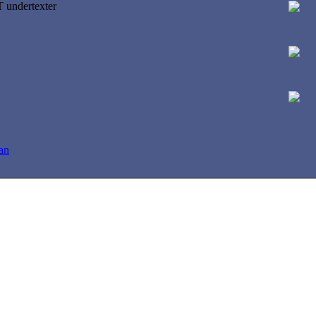
undertexter
tan