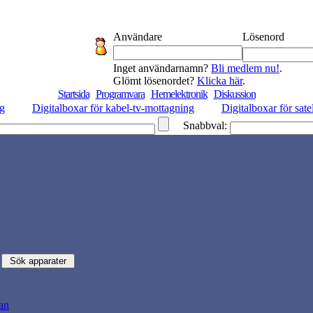
Användare
Lösenord
Inget användarnamn?
Bli medlem nu!
.
Glömt lösenordet?
Klicka här
.
Startsida
Programvara
Hemelektronik
Diskussion
ng
Digitalboxar för kabel-tv-mottagning
Digitalboxar för sate
Snabbval:
tan