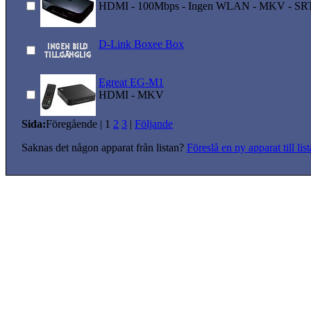
HDMI - 100Mbps - Ingen WLAN - MKV - SRT 
D-Link Boxee Box
Egreat EG-M1
HDMI - MKV
Sida:
Föregående
|
1
2
3
|
Följande
Saknas det någon apparat från listan?
Föreslå en ny apparat till lis