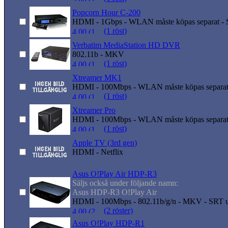
Popcorn Hour C-200
HDMI - 1Gbps - WLAN måste köpas separat - S
(1 röst)
Verbatim MediaStation HD DVR
802.11b - MKV
(1 röst)
Xtreamer MK1
HDMI - 100Mbps - WLAN måste köpas separat -
(1 röst)
Xtreamer Pro
HDMI - 100Mbps - WLAN måste köpas separat -
(1 röst)
Apple TV (3rd gen)
HDMI - Netflix
Asus O!Play Air HDP-R3
Säljs också under följande namn:
Asus HDP-R3 O!Play Air
HDMI - 100Mbps - 802.11b/g/n - MKV - SRT u
(2 röster)
Asus O!Play HDP-R1