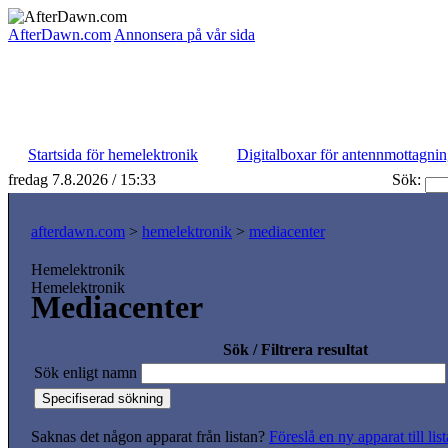
AfterDawn.com
Annonsera på vår sida
Startsida för hemelektronik
Digitalboxar för antennmottagni
fredag 7.8.2026 / 15:33
Sök:
afterdawn.com
>
hemelektronik
>
mediacenter
Hemelektronik
Hemelektronik
Mediacenter
Sök / Filtrera resultat
Sök enligt namn
Saknas det någon apparat från listan?
Föreslå en ny apparat till lis