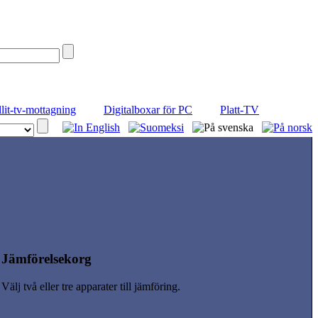
llit-tv-mottagning
Digitalboxar för PC
Platt-TV
Jämförelsekorg
Välj två eller tre apparater till jämföring.