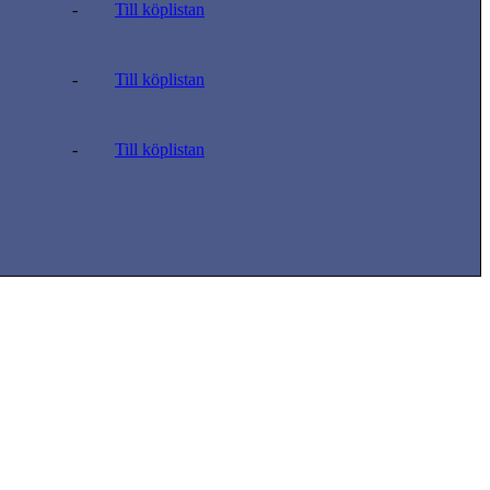
-
Till köplistan
-
Till köplistan
-
Till köplistan