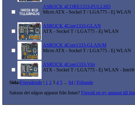
ASROCK 4CORE1333-FULLHD
Micro ATX - Sockel T / LGA775 - Ej WLAN
ASROCK 4Core1333-GLAN
ATX - Sockel T / LGA775 - Ej WLAN
ASROCK 4Core1333-GLAN/M
Micro ATX - Sockel T / LGA775 - Ej WLAN
ASROCK 4Core1333-Viiv
ATX - Sockel T / LGA775 - Ej WLAN - Intel®
Sida:
Föregående
|
1
2
3
4
5
...
94
|
Följande
Saknas det någon apparat från listan?
Föreslå en ny apparat till lis