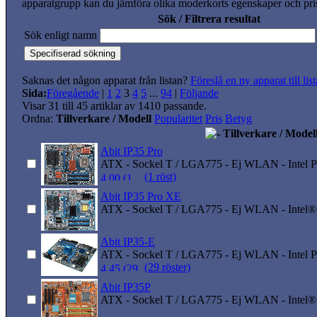
apparatgrupp kan du jämföra olika moderkorts egenskaper och pris
Sök / Filtrera resultat
Sök enligt namn
Saknas det någon apparat från listan?
Föreslå en ny apparat till lis
Sida:
Föregående
|
1
2
3
4
5
...
94
|
Följande
Visar 31 till 45 artiklar av 1410 passande.
Ordna:
Tillverkare / Modell
Popularitet
Pris
Betyg
Tillverkare / Model
Abit IP35 Pro
ATX - Sockel T / LGA775 - Ej WLAN - Intel 
(1 röst)
Abit IP35 Pro XE
ATX - Sockel T / LGA775 - Ej WLAN - Intel®
Abit IP35-E
ATX - Sockel T / LGA775 - Ej WLAN - Intel P3
(29 röster)
Abit IP35P
ATX - Sockel T / LGA775 - Ej WLAN - Intel®