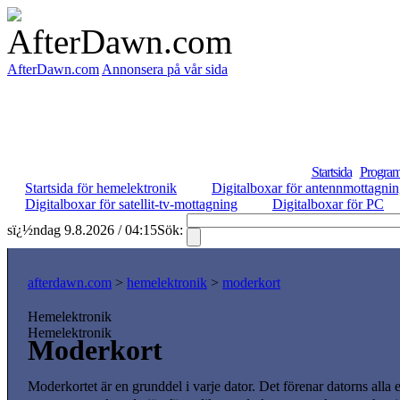
AfterDawn.com
Annonsera på vår sida
Startsida
Program
Startsida för hemelektronik
Digitalboxar för antennmottagni
Digitalboxar för satellit-tv-mottagning
Digitalboxar för PC
sï¿½ndag 9.8.2026 / 04:15
Sök:
afterdawn.com
>
hemelektronik
>
moderkort
Hemelektronik
Hemelektronik
Moderkort
Moderkortet är en grunddel i varje dator. Det förenar datorns all