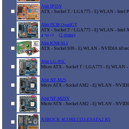
Abit IP35V
ATX - Sockel T / LGA775 - Ej WLAN - Intel P
Abit IX38 QuadGT
ATX - Sockel T / LGA775 - Ej WLAN - Intel 
(2 röster)
Abit KN8-SLI
ATX - Sockel 939 - Ej WLAN - NVIDIA nForc
Abit LG-95C
Micro ATX - Sockel T / LGA775 - Ej WLAN - 
Abit NF-M2S
Micro ATX - Sockel AM2 - Ej WLAN - NVIDI
Abit NF-M2SV
Micro ATX - Sockel AM2 - Ej WLAN - NVIDI
ASROCK 4CORE1333-ESATA2 R5