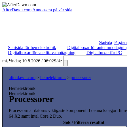
AfterDawn.com
Annonsera på vår sida
Startsida
Program
Startsida för hemelektronik
Digitalboxar för antennmottagni
Digitalboxar för satellit-tv-mottagning
Digitalboxar för PC
mï¿½ndag 10.8.2026 / 06:02
Sök:
afterdawn.com
>
hemelektronik
>
processorer
Hemelektronik
Hemelektronik
Processorer
Processorn är datorns viktigaste komponent. I denna kategori fi
64 X2 samt Intel Core 2 Duo.
Sök / Filtrera resultat