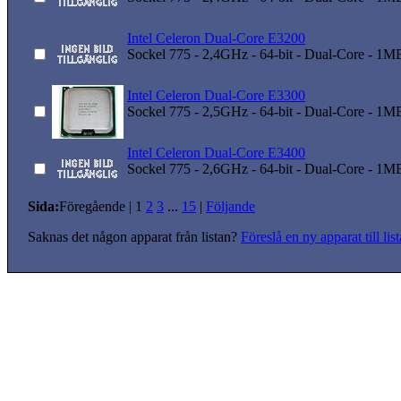
Intel Celeron Dual-Core E3200
Sockel 775 - 2,4GHz - 64-bit - Dual-Core - 1M
Intel Celeron Dual-Core E3300
Sockel 775 - 2,5GHz - 64-bit - Dual-Core - 1M
Intel Celeron Dual-Core E3400
Sockel 775 - 2,6GHz - 64-bit - Dual-Core - 1M
Sida:
Föregående
|
1
2
3
...
15
|
Följande
Saknas det någon apparat från listan?
Föreslå en ny apparat till lis