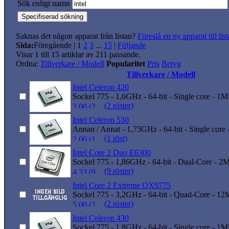
Sök enligt namn
Saknas det någon apparat från listan?
Föreslå en ny apparat till lis
Sida:
Föregående
|
1
2
3
...
15
|
Följande
Visar 1 till 15 artiklar av 211 passande.
Ordna:
Tillverkare / Modell
Popularitet
Pris
Betyg
Tillverkare / Modell
Intel Celeron 420
Sockel 775 - 1,6GHz - 64-bit - Single core - 1
(2 röster)
Intel Celeron 530
Annan / Annat - 1,73GHz - 64-bit - Single core
(1 röst)
Intel Core 2 Duo E6300
Sockel 775 - 1,86GHz - 64-bit - Dual-Core - 2
(9 röster)
Intel Core 2 Extreme QX9775
Sockel 775 - 3,2GHz - 64-bit - Quad-Core - 1
(2 röster)
Intel Celeron 430
Sockel 775 - 1,8GHz - 64-bit - Single core - 1