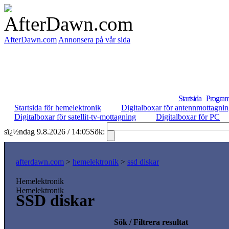
AfterDawn.com
Annonsera på vår sida
Startsida
Program
Startsida för hemelektronik
Digitalboxar för antennmottagni
Digitalboxar för satellit-tv-mottagning
Digitalboxar för PC
sï¿½ndag 9.8.2026 / 14:05
Sök:
afterdawn.com
>
hemelektronik
>
ssd diskar
Hemelektronik
Hemelektronik
SSD diskar
Sök / Filtrera resultat