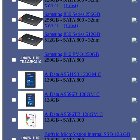
(1 röst)
Samsung 830 Series 256GB
256GB - SATA 600 - 32nm
(1 röst)
Samsung 830 Series 512GB
512GB - SATA 600 - 32nm
Samsung 840 EVO 250GB
250GB - SATA 600
A-Data AS511S3-120GM-C
120GB - SATA 600
A-Data AS596B-128GM-C
128GB
A-Data AS596TB-128GM-C
128GB - SATA 300
Buffalo MicroStation Internal SSD 128 GB
128GB - SATA 300