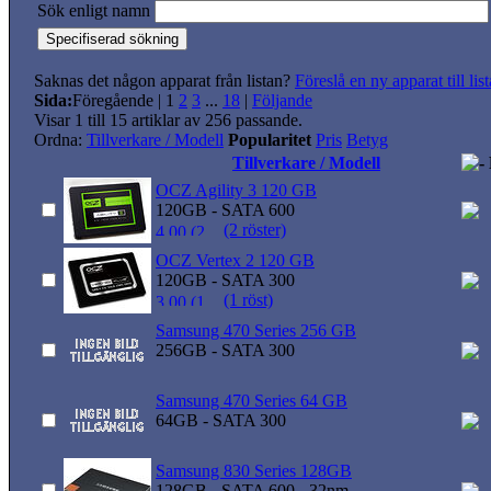
Sök enligt namn
Saknas det någon apparat från listan?
Föreslå en ny apparat till lis
Sida:
Föregående
|
1
2
3
...
18
|
Följande
Visar 1 till 15 artiklar av 256 passande.
Ordna:
Tillverkare / Modell
Popularitet
Pris
Betyg
Tillverkare / Modell
OCZ Agility 3 120 GB
120GB - SATA 600
(2 röster)
OCZ Vertex 2 120 GB
120GB - SATA 300
(1 röst)
Samsung 470 Series 256 GB
256GB - SATA 300
Samsung 470 Series 64 GB
64GB - SATA 300
Samsung 830 Series 128GB
128GB - SATA 600 - 32nm