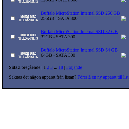
Buffalo MicroStation Internal SSD 256 GB
256GB - SATA 300
Buffalo MicroStation Internal SSD 32 GB
32GB - SATA 300
Buffalo MicroStation Internal SSD 64 GB
64GB - SATA 300
Sida:
Föregående
|
1
2
3
...
18
|
Följande
Saknas det någon apparat från listan?
Föreslå en ny apparat till lis