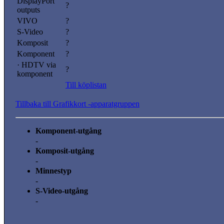
DisplayPort
?
outputs
VIVO
?
S-Video
?
Komposit
?
Komponent
?
· HDTV via
?
komponent
Till köplistan
Tillbaka till Grafikkort -apparatgruppen
Komponent-utgång
-
Komposit-utgång
-
Minnestyp
-
S-Video-utgång
-