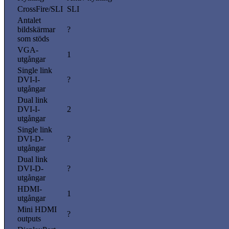
CrossFire/SLI
SLI
Antalet
bildskärmar
?
som stöds
VGA-
1
utgångar
Single link
DVI-I-
?
utgångar
Dual link
DVI-I-
2
utgångar
Single link
DVI-D-
?
utgångar
Dual link
DVI-D-
?
utgångar
HDMI-
1
utgångar
Mini HDMI
?
outputs