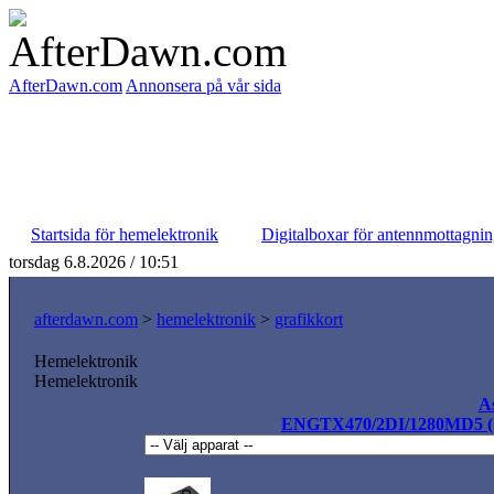
AfterDawn.com
Annonsera på vår sida
Startsida för hemelektronik
Digitalboxar för antennmottagni
torsdag 6.8.2026 / 10:51
afterdawn.com
>
hemelektronik
>
grafikkort
Hemelektronik
Hemelektronik
A
ENGTX470/2DI/1280MD5 (1