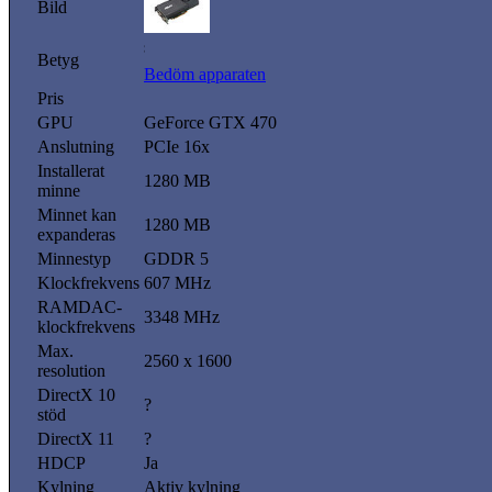
Bild
Betyg
Bedöm apparaten
Pris
GPU
GeForce GTX 470
Anslutning
PCIe 16x
Installerat
1280 MB
minne
Minnet kan
1280 MB
expanderas
Minnestyp
GDDR 5
Klockfrekvens
607 MHz
RAMDAC-
3348 MHz
klockfrekvens
Max.
2560 x 1600
resolution
DirectX 10
?
stöd
DirectX 11
?
HDCP
Ja
Kylning
Aktiv kylning