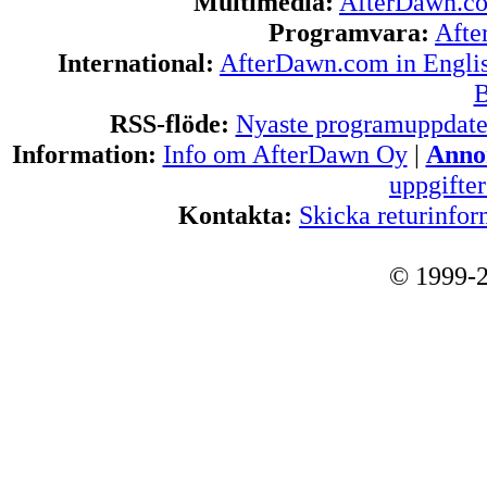
Multimedia:
AfterDawn.c
Programvara:
Afte
International:
AfterDawn.com in Engli
B
RSS-flöde:
Nyaste programuppdate
Information:
Info om AfterDawn Oy
|
Annon
uppgifte
Kontakta:
Skicka returinfor
© 1999-2