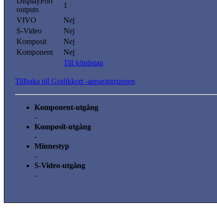
DisplayPort
1
outputs
VIVO
Nej
S-Video
Nej
Komposit
Nej
Komponent
Nej
Till köplistan
Tillbaka till Grafikkort -apparatgruppen
Komponent-utgång
-
Komposit-utgång
-
Minnestyp
-
S-Video-utgång
-