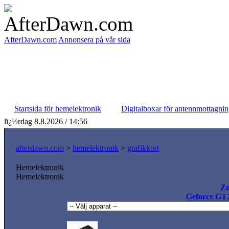
AfterDawn.com
Annonsera på vår sida
Startsida för hemelektronik
Digitalboxar för antennmottagni
lï¿½rdag 8.8.2026 / 14:56
afterdawn.com
>
hemelektronik
>
grafikkort
Hemelektronik
Hemelektronik
Zo
Geforce GT