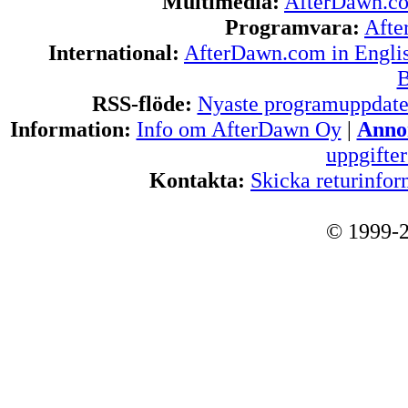
Multimedia:
AfterDawn.c
Programvara:
Afte
International:
AfterDawn.com in Engli
B
RSS-flöde:
Nyaste programuppdate
Information:
Info om AfterDawn Oy
|
Annon
uppgifte
Kontakta:
Skicka returinfor
© 1999-2