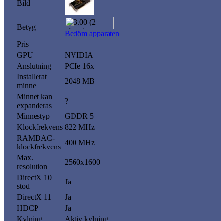
Bild
Betyg
Bedöm apparaten
Pris
GPU
NVIDIA
Anslutning
PCIe 16x
Installerat
2048 MB
minne
Minnet kan
?
expanderas
Minnestyp
GDDR 5
Klockfrekvens
822 MHz
RAMDAC-
400 MHz
klockfrekvens
Max.
2560x1600
resolution
DirectX 10
Ja
stöd
DirectX 11
Ja
HDCP
Ja
Kylning
Aktiv kylning