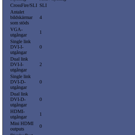
CrossFire/SLI
SLI
Antalet
bildskärmar
4
som stöds
VGA-
1
utgångar
Single link
DVI-I-
0
utgångar
Dual link
DVI-I-
2
utgångar
Single link
DVI-D-
0
utgångar
Dual link
DVI-D-
0
utgångar
HDMI-
1
utgångar
Mini HDMI
0
outputs