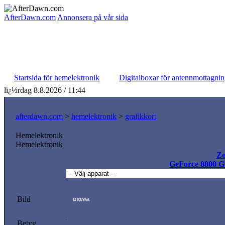
AfterDawn.com
Annonsera på vår sida
Startsida för hemelektronik
Digitalboxar för antennmottagni
lï¿½rdag 8.8.2026 / 11:44
afterdawn.com
>
hemelektronik
>
grafikkort
Hemelektronik
Hemelektronik
Zo
GeForce 8800 
Bild
Betyg