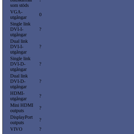
som stöds
VGA-
0
utgångar
Single link
DVI-I-
?
utgångar
Dual link
DVI-I-
?
utgångar
Single link
DVI-D-
?
utgångar
Dual link
DVI-D-
?
utgångar
HDMI-
?
utgångar
Mini HDMI
?
outputs
DisplayPort
?
outputs
VIVO
?