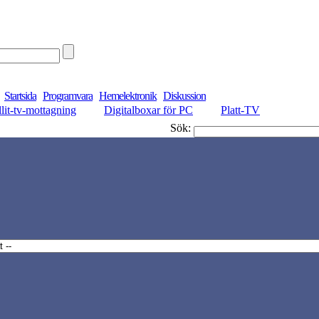
Startsida
Programvara
Hemelektronik
Diskussion
llit-tv-mottagning
Digitalboxar för PC
Platt-TV
Sök: