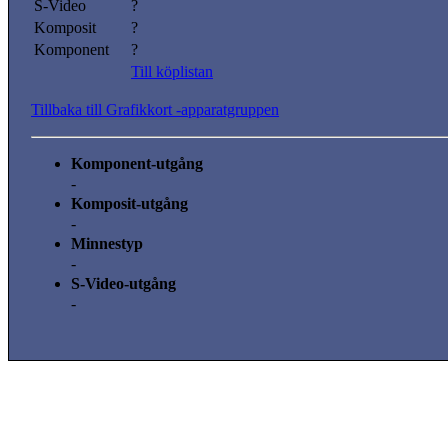
S-Video
?
Komposit
?
Komponent
?
Till köplistan
Tillbaka till Grafikkort -apparatgruppen
Komponent-utgång
-
Komposit-utgång
-
Minnestyp
-
S-Video-utgång
-