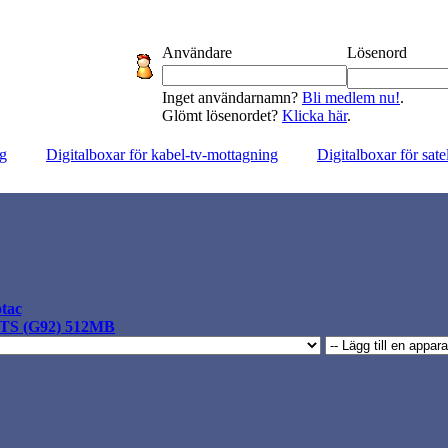
Användare
Lösenord
Inget användarnamn?
Bli medlem nu!
.
Glömt lösenordet?
Klicka här
.
ng
Digitalboxar för kabel-tv-mottagning
Digitalboxar för sate
tac
GTS (G92) 512MB