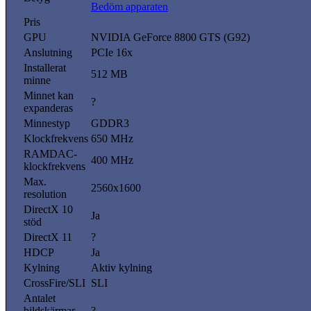
Bedöm apparaten
Pris
GPU
NVIDIA GeForce 8800 GTS (G92)
Anslutning
PCIe 16x
Installerat
512 MB
minne
Minnet kan
?
expanderas
Minnestyp
GDDR3
Klockfrekvens
650 MHz
RAMDAC-
400 MHz
klockfrekvens
Max.
2560x1600
resolution
DirectX 10
Ja
stöd
DirectX 11
?
HDCP
Ja
Kylning
Aktiv kylning
CrossFire/SLI
SLI
Antalet
bildskärmar
?