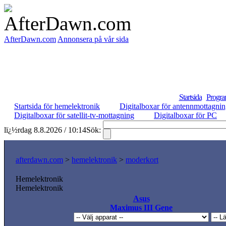
AfterDawn.com
Annonsera på vår sida
Startsida
Progra
Startsida för hemelektronik
Digitalboxar för antennmottagni
Digitalboxar för satellit-tv-mottagning
Digitalboxar för PC
lï¿½rdag 8.8.2026 / 10:14
Sök:
afterdawn.com
>
hemelektronik
>
moderkort
Hemelektronik
Hemelektronik
Asus
Maximus III Gene