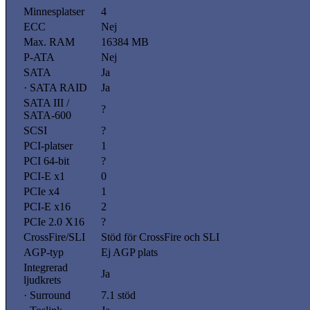
Minnesplatser
4
ECC
Nej
Max. RAM
16384 MB
P-ATA
Nej
SATA
Ja
· SATA RAID
Ja
SATA III /
?
SATA-600
SCSI
?
PCI-platser
1
PCI 64-bit
?
PCI-E x1
0
PCIe x4
1
PCI-E x16
2
PCIe 2.0 X16
?
CrossFire/SLI
Stöd för CrossFire och SLI
AGP-typ
Ej AGP plats
Integrerad
Ja
ljudkrets
· Surround
7.1 stöd