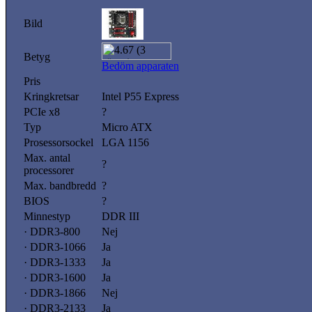
Bild
Betyg
Bedöm apparaten
Pris
Kringkretsar
Intel P55 Express
PCIe x8
?
Typ
Micro ATX
Prosessorsockel
LGA 1156
Max. antal
?
processorer
Max. bandbredd
?
BIOS
?
Minnestyp
DDR III
· DDR3-800
Nej
· DDR3-1066
Ja
· DDR3-1333
Ja
· DDR3-1600
Ja
· DDR3-1866
Nej
· DDR3-2133
Ja