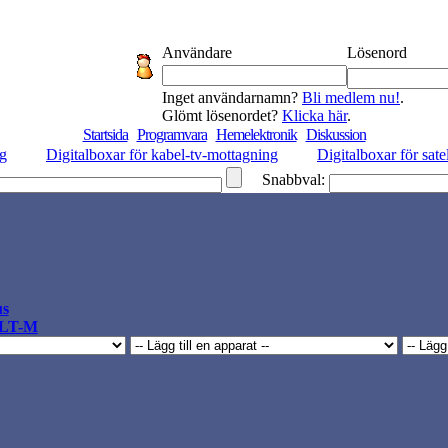
Användare
Lösenord
Inget användarnamn?
Bli medlem nu!
.
Glömt lösenordet?
Klicka här
.
Startsida
Programvara
Hemelektronik
Diskussion
ng
Digitalboxar för kabel-tv-mottagning
Digitalboxar för sate
Snabbval:
us
LT-M