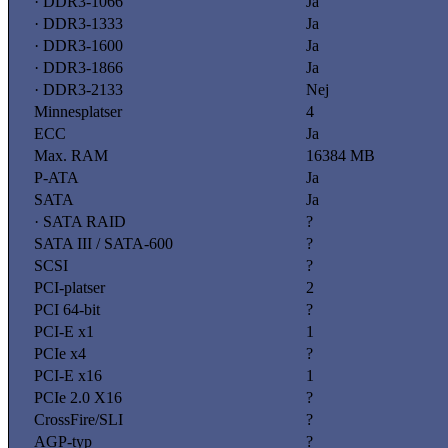
· DDR3-1066
Ja
· DDR3-1333
Ja
· DDR3-1600
Ja
· DDR3-1866
Ja
· DDR3-2133
Nej
Minnesplatser
4
ECC
Ja
Max. RAM
16384 MB
P-ATA
Ja
SATA
Ja
· SATA RAID
?
SATA III / SATA-600
?
SCSI
?
PCI-platser
2
PCI 64-bit
?
PCI-E x1
1
PCIe x4
?
PCI-E x16
1
PCIe 2.0 X16
?
CrossFire/SLI
?
AGP-typ
?