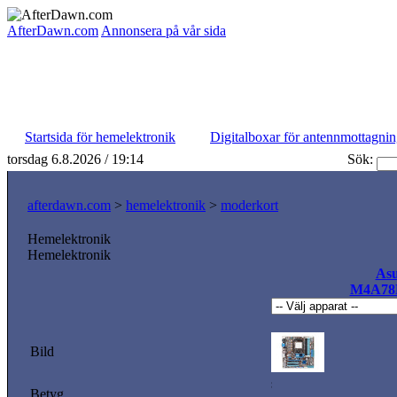
AfterDawn.com
Annonsera på vår sida
Startsida för hemelektronik
Digitalboxar för antennmottagni
torsdag 6.8.2026 / 19:14
Sök:
afterdawn.com
>
hemelektronik
>
moderkort
Hemelektronik
Hemelektronik
As
M4A78
Bild
Betyg