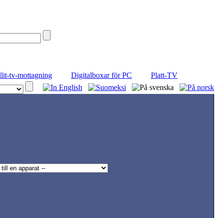
llit-tv-mottagning
Digitalboxar för PC
Platt-TV