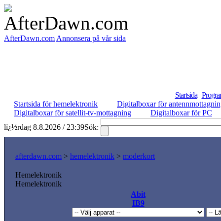
AfterDawn.com
Annonsera på vår sida
Startsida
Progra
Startsida för hemelektronik
Digitalboxar för antennmottagni
Digitalboxar för satellit-tv-mottagning
Digitalboxar för PC
lï¿½rdag 8.8.2026 / 23:39
Sök:
afterdawn.com
>
hemelektronik
>
moderkort
Hemelektronik
Hemelektronik
Abit
IB9