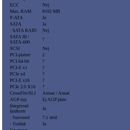
ECC
Nej
Max. RAM
8192 MB
P-ATA
Ja
SATA
Ja
· SATA RAID
Nej
SATA III /
?
SATA-600
SCSI
Nej
PCI-platser
2
PCI 64-bit
?
PCI-E x1
?
PCIe x4
?
PCI-E x16
?
PCIe 2.0 X16
?
CrossFire/SLI
Annan / Annat
AGP-typ
Ej AGP plats
Integrerad
Ja
ljudkrets
· Surround
7.1 stöd
· Toslink
Ja