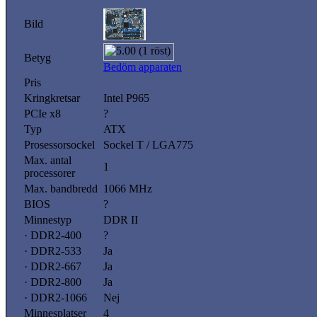
Bild
Betyg
Bedöm apparaten
Pris
Kringkretsar
Intel P965
PCIe x8
?
Typ
ATX
Prosessorsockel
Sockel T / LGA775
Max. antal
1
processorer
Max. bandbredd
1066 MHz
BIOS
?
Minnestyp
DDR II
· DDR2-400
?
· DDR2-533
Ja
· DDR2-667
Ja
· DDR2-800
Ja
· DDR2-1066
Nej
Minnesplatser
4