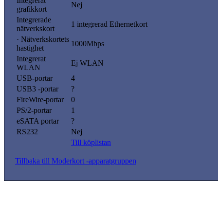
Integrerat
Nej
grafikkort
Integrerade
1 integrerad Ethernetkort
nätverkskort
· Nätverkskortets
1000Mbps
hastighet
Integrerat
Ej WLAN
WLAN
USB-portar
4
USB3 -portar
?
FireWire-portar
0
PS/2-portar
1
eSATA portar
?
RS232
Nej
Till köplistan
Tillbaka till Moderkort -apparatgruppen