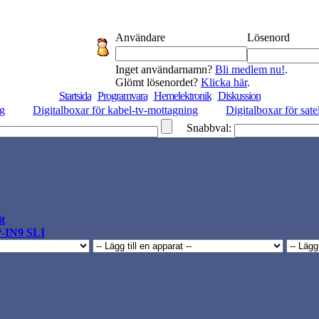
Användare
Lösenord
Inget användarnamn?
Bli medlem nu!
.
Glömt lösenordet?
Klicka här
.
Startsida
Programvara
Hemelektronik
Diskussion
ng
Digitalboxar för kabel-tv-mottagning
Digitalboxar för sate
Snabbval:
t
P-IN9 SLI