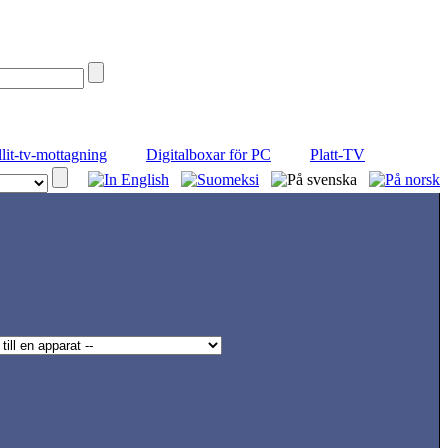
llit-tv-mottagning
Digitalboxar för PC
Platt-TV