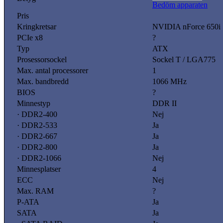
Bedöm apparaten
Pris
Kringkretsar
NVIDIA nForce 650i
PCIe x8
?
Typ
ATX
Prosessorsockel
Sockel T / LGA775
Max. antal processorer
1
Max. bandbredd
1066 MHz
BIOS
?
Minnestyp
DDR II
· DDR2-400
Nej
· DDR2-533
Ja
· DDR2-667
Ja
· DDR2-800
Ja
· DDR2-1066
Nej
Minnesplatser
4
ECC
Nej
Max. RAM
?
P-ATA
Ja
SATA
Ja