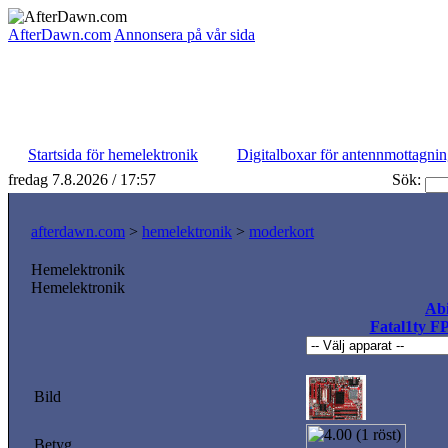
AfterDawn.com
Annonsera på vår sida
Startsida för hemelektronik
Digitalboxar för antennmottagni
fredag 7.8.2026 / 17:57
Sök:
afterdawn.com
>
hemelektronik
>
moderkort
Hemelektronik
Hemelektronik
Abi
Fatal1ty F
Bild
Betyg