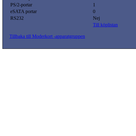
PS/2-portar
1
eSATA portar
0
RS232
Nej
Till köplistan
Tillbaka till Moderkort -apparatgruppen