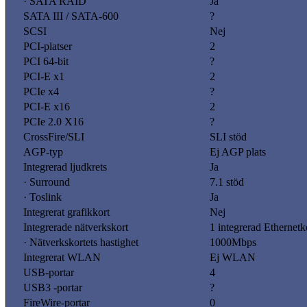
· SATA RAID
Ja
SATA III / SATA-600
?
SCSI
Nej
PCI-platser
2
PCI 64-bit
?
PCI-E x1
2
PCIe x4
?
PCI-E x16
2
PCIe 2.0 X16
?
CrossFire/SLI
SLI stöd
AGP-typ
Ej AGP plats
Integrerad ljudkrets
Ja
· Surround
7.1 stöd
· Toslink
Ja
Integrerat grafikkort
Nej
Integrerade nätverkskort
1 integrerad Ethernetk
· Nätverkskortets hastighet
1000Mbps
Integrerat WLAN
Ej WLAN
USB-portar
4
USB3 -portar
?
FireWire-portar
0