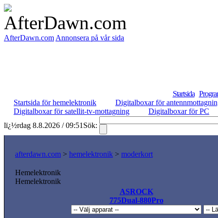
AfterDawn.com
Annonsera på vår sida
Startsida
Progra
Startsida för hemelektronik
Digitalboxar för antennmottagni
Digitalboxar för satellit-tv-mottagning
Digitalboxar för PC
lï¿½rdag 8.8.2026 / 09:51
Sök:
afterdawn.com
>
hemelektronik
>
moderkort
Hemelektronik
Hemelektronik
ASROCK
775Dual-880Pro