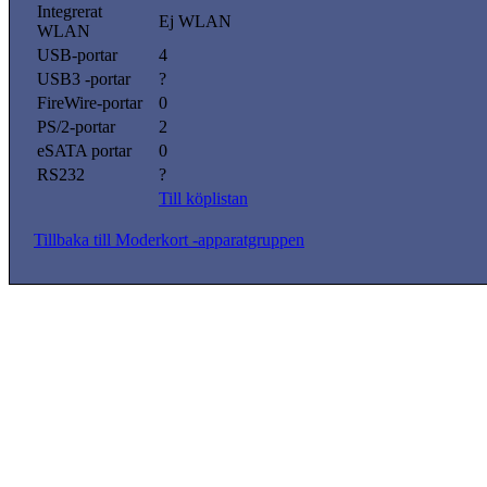
Integrerat
Ej WLAN
WLAN
USB-portar
4
USB3 -portar
?
FireWire-portar
0
PS/2-portar
2
eSATA portar
0
RS232
?
Till köplistan
Tillbaka till Moderkort -apparatgruppen