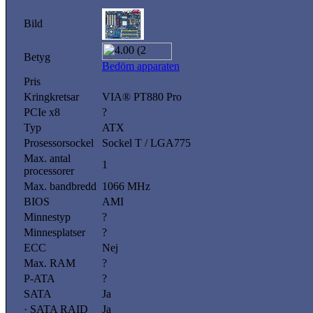
Bild
Betyg
Bedöm apparaten
Pris
Kringkretsar
VIA® PT880 Pro
PCIe x8
?
Typ
ATX
Prosessorsockel
Sockel T / LGA775
Max. antal
1
processorer
Max. bandbredd
1066 MHz
BIOS
AMI
Minnestyp
?
Minnesplatser
?
ECC
Nej
Max. RAM
?
P-ATA
?
SATA
Ja
· SATA RAID
Ja