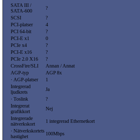
SATA III /
?
SATA-600
SCSI
?
PCI-platser
4
PCI 64-bit
?
PCI-E x1
0
PCIe x4
?
PCI-E x16
?
PCIe 2.0 X16
?
CrossFire/SLI
Annan / Annat
AGP-typ
AGP 8x
· AGP-platser
1
Integrerad
Ja
ljudkrets
· Toslink
?
Integrerat
Nej
grafikkort
Integrerade
1 integrerad Ethernetkort
nätverkskort
· Nätverkskortets
100Mbps
hastighet