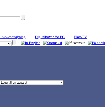
llit-tv-mottagning
Digitalboxar för PC
Platt-TV