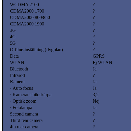
WCDMA 2100
?
CDMA2000 1700
?
CDMA2000 800/850
?
CDMA2000 1900
?
3G
?
4G
?
5G
?
Offline-inställning (flygplan)
?
Data
GPRS
WLAN
Ej WLAN
Bluetooth
Ja
Infraröd
?
Kamera
Ja
· Auto focus
Ja
· Kamerans bildskärpa
3,2
· Optisk zoom
Nej
· Fotolampa
Ja
Second camera
?
Third rear camera
?
4th rear camera
?