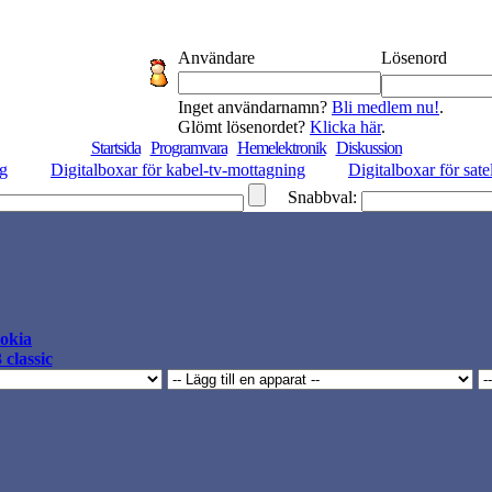
Användare
Lösenord
Inget användarnamn?
Bli medlem nu!
.
Glömt lösenordet?
Klicka här
.
Startsida
Programvara
Hemelektronik
Diskussion
ng
Digitalboxar för kabel-tv-mottagning
Digitalboxar för sate
Snabbval:
okia
 classic