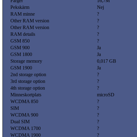
Färger
16,7M
Pekskärm
Nej
RAM minne
?
Other RAM version
?
Other RAM version
?
RAM details
?
GSM 850
?
GSM 900
Ja
GSM 1800
Ja
Storage memory
0,017 GB
GSM 1900
Ja
2nd storage option
?
3rd storage option
?
4th storage option
?
Minneskortplats
microSD
WCDMA 850
?
SIM
?
WCDMA 900
?
Dual SIM
?
WCDMA 1700
?
WCDMA 1900
?