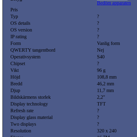
Bedöm apparaten
Pris
Typ
?
OS details
?
OS version
?
IP rating
?
Form
Vanlig form
QWERTY tangentbord
Nej
Operativsystem
S40
Chipset
?
Vikt
96 g
Höjd
108,8 mm
Bredd
46,2 mm
Djup
11,7 mm
Bildskärmens storlek
2,2"
Display technology
TFT
Refresh rate
?
Display glass material
?
Two displays
?
Resolution
320 x 240