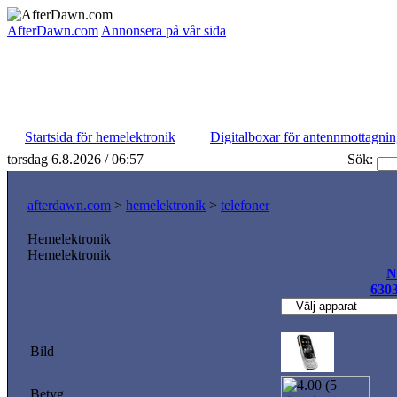
AfterDawn.com
Annonsera på vår sida
Startsida för hemelektronik
Digitalboxar för antennmottagni
torsdag 6.8.2026 / 06:57
Sök:
afterdawn.com
>
hemelektronik
>
telefoner
Hemelektronik
Hemelektronik
N
6303
Bild
Betyg