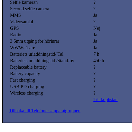
Selfie kameran
?
Second selfie camera
?
MMS
Ja
Videosamtal
?
GPS
Nej
Radio
Ja
3.5mm utgång för hörlurar
Ja
WWW-läsare
Ja
Batteriets urladdningstid/ Tal
7 h
Batteriets urladdningstid /Stand-by
450 h
Replaceable battery
?
Battery capacity
?
Fast charging
?
USB PD charging
?
Wireless charging
?
Till köplistan
Tillbaka till Telefoner -apparatgruppen