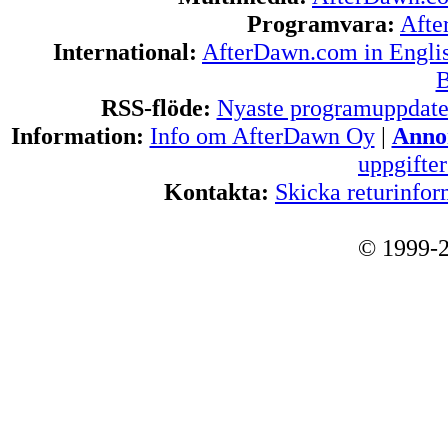
Programvara:
Afte
International:
AfterDawn.com in Engli
B
RSS-flöde:
Nyaste programuppdate
Information:
Info om AfterDawn Oy
|
Annon
uppgifte
Kontakta:
Skicka returinfor
© 1999-2