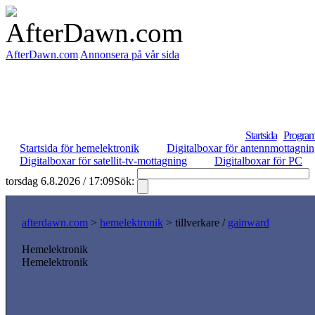
AfterDawn.com
Annonsera på vår sida
Startsida
Program
Startsida för hemelektronik
Digitalboxar för antennmottagni
Digitalboxar för satellit-tv-mottagning
Digitalboxar för PC
torsdag 6.8.2026 / 17:09
Sök:
afterdawn.com
>
hemelektronik
> tillverkare /
gainward
Hemelektronik
Hemelektronik