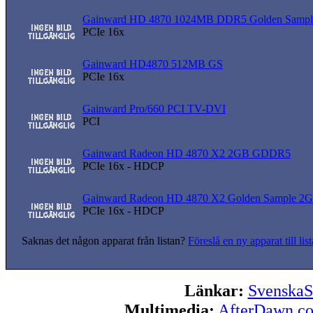
Gainward HD 4870 1024MB DDR5 Golden Sampl
PCIe 16x
Gainward HD4870 512MB GS
PCIe 16x
Gainward Pro/660 PCI TV-DVI
PCI
Gainward Radeon HD 4870 X2 2GB GDDR5
PCIe 16x - HDCP
Gainward Radeon HD 4870 X2 Golden Sample 
PCIe 16x - HDCP
Saknas det någon apparat från listan?
Föreslå en ny apparat till lis
Länkar:
SvenskaS
Multimedia:
AfterDawn.c