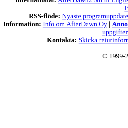
B
RSS-flöde:
Nyaste programuppdate
Information:
Info om AfterDawn Oy
|
Annon
uppgifte
Kontakta:
Skicka returinfor
© 1999-2