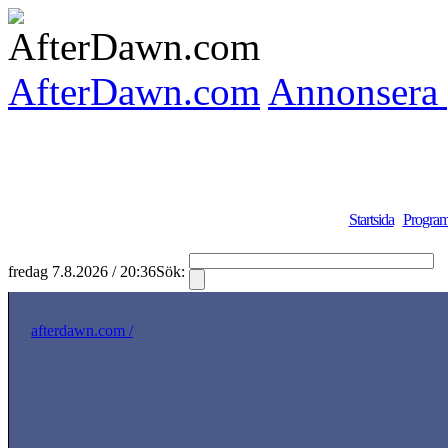
AfterDawn.com
Annonsera 
Startsida
Program
fredag 7.8.2026 / 20:36
Sök:
S
afterdawn.com /