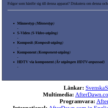
Frågor som hänför sig till denna apparat? Diskutera om denna och
Minnestyp
(
Minnestyp
)
-
S-Video
(
S-Video-utgång
)
-
Komposit
(
Komposit-utgång
)
-
Komponent
(
Komponent-utgång
)
-
HDTV via komponent
(
Är utgången HDTV-anpassad
)
-
Länkar:
SvenskaS
Multimedia:
AfterDawn.c
Programvara:
Afte
International:
AfterDawn.com in Engli