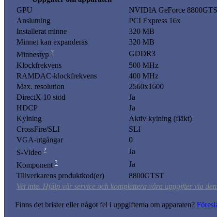
GPU
NVIDIA GeForce 8800GT
Anslutning
PCI Express 16x
Installerat minne
320 MB
Minnet kan expanderas
320 MB
?
GDDR3
Minnestyp
Klockfrekvens
500 MHz
RAMDAC-klockfrekvens
400 MHz
Max. resolution
2560x1600
DirectX 10 stöd
Ja
HDCP
Ja
Kylning
Aktiv kylning (fläkt)
CrossFire/SLI
SLI
VGA-utgångar
0
?
Ja
S-Video
?
Ja
Komponent
Tillverkarens produktkod(er)
8800GTST
Vet inte. Hjälp vår service och komplettera våra uppgifter via den
Finns det brister eller något fel i uppgifterna om apparaten?
Föresl