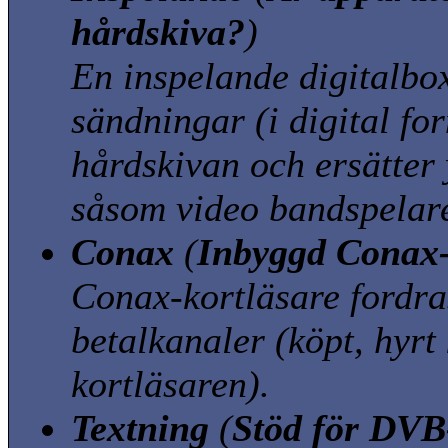
hårdskiva?
)
En inspelande digitalbox
sändningar
(i digital fo
hårdskivan och ersätter 
såsom video bandspelar
Conax
(
Inbyggd Conax-
Conax-kortläsare fordras
betalkanaler
(köpt, hyrt
kortläsaren)
.
Textning
(
Stöd för DVB