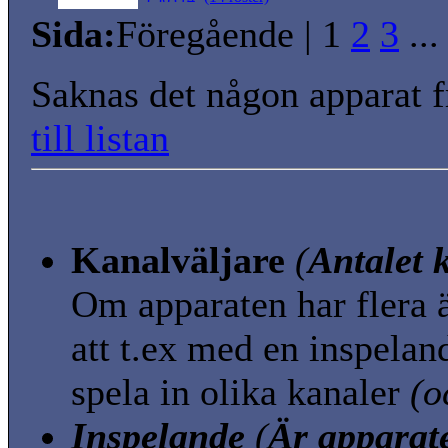
Sida:
Föregående
|
1
2
3
..
Saknas det någon apparat f
till listan
Kanalväljare
(
Antalet 
Om apparaten har flera ä
att t.ex med en inspeland
spela in olika kanaler
(o
Inspelande
(
Är apparat