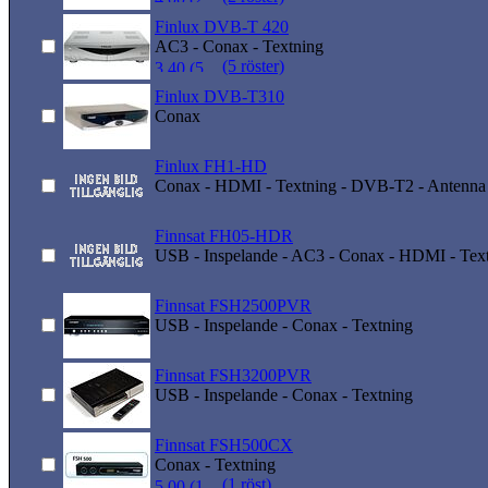
Finlux DVB-T 420
AC3 - Conax - Textning
(5 röster)
Finlux DVB-T310
Conax
Finlux FH1-HD
Conax - HDMI - Textning - DVB-T2 - Antenn
Finnsat FH05-HDR
USB - Inspelande - AC3 - Conax - HDMI - Te
Finnsat FSH2500PVR
USB - Inspelande - Conax - Textning
Finnsat FSH3200PVR
USB - Inspelande - Conax - Textning
Finnsat FSH500CX
Conax - Textning
(1 röst)