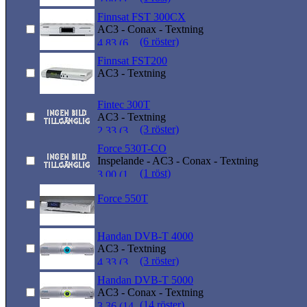
Finnsat FST 300CX
AC3 - Conax - Textning
(6 röster)
Finnsat FST200
AC3 - Textning
Fintec 300T
AC3 - Textning
(3 röster)
Force 530T-CO
Inspelande - AC3 - Conax - Textning
(1 röst)
Force 550T
Handan DVB-T 4000
AC3 - Textning
(3 röster)
Handan DVB-T 5000
AC3 - Conax - Textning
(14 röster)