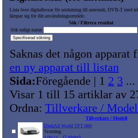
Lista över digitalboxar för anslutning till antennät, DVB-T med t
lämpar sig för ditt användningsområde.
Sök / Filtrera resultat
Sök enligt namn
Saknas det någon apparat f
en ny apparat till listan
Sida:
Föregående
|
1
2
3
..
Visar 1 till 15 artiklar av 
Ordna:
Tillverkare / Model
Tillverkare / Modell
DigitAll World TFT-900
Textning
(2 röster)