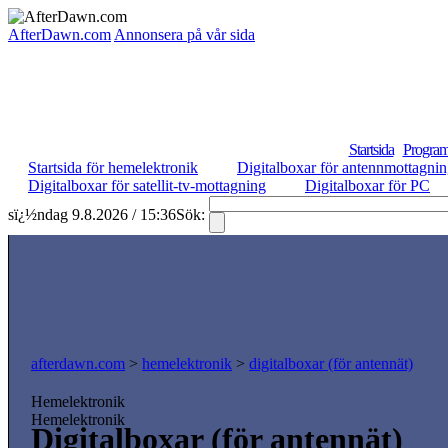
AfterDawn.com
Annonsera på vår sida
Startsida
Program
Startsida för hemelektronik
Digitalboxar för antennmottagni
Digitalboxar för satellit-tv-mottagning
Digitalboxar för PC
sï¿½ndag 9.8.2026 / 15:36
Sök:
afterdawn.com
>
hemelektronik
>
digitalboxar (för antennät)
Hemelektronik
Hemelektronik
Digitalboxar (för antennät)