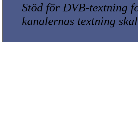
Stöd för DVB-textning fo
kanalernas textning skal