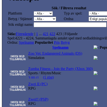
Sök / Filtrera resultat
Plattform
Typ av spel:
Betyg / Stjärnor
Ordna
Sök enligt namn
Sida:
Föregående
|
1
...
421
422
423
|
Följande
Spel:4221 - 4224, Sammanlagda antalet spel med nedladdningsvil
Ordna:
Spelnamn
Popularitet
Pris
Betyg
Spelnamn
Popu
Zoo Vet: Endangered Animals (DS)
Simulation
Zumba Fitness - Join the Party (Xbox 360)
Sports / Rhytm/Music
(1 röst)
Zwei II (PC)
RPG
Zwei!! (PSP)
RPG