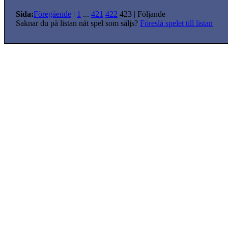
Sida:
Föregående
|
1
...
421
422
423
|
Följande
Saknar du på listan nåt spel som säljs?
Föreslå spelet till listan