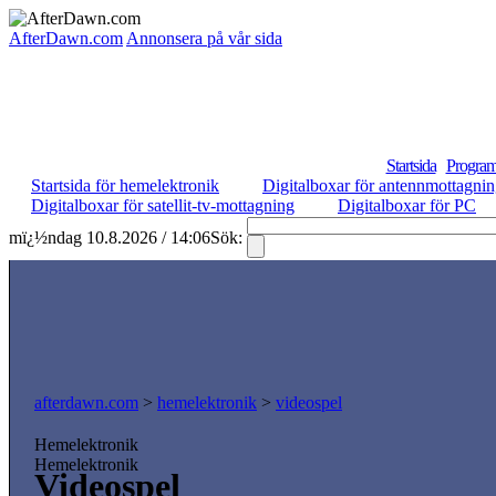
AfterDawn.com
Annonsera på vår sida
Startsida
Program
Startsida för hemelektronik
Digitalboxar för antennmottagni
Digitalboxar för satellit-tv-mottagning
Digitalboxar för PC
mï¿½ndag 10.8.2026 / 14:06
Sök:
afterdawn.com
>
hemelektronik
>
videospel
Hemelektronik
Hemelektronik
Videospel