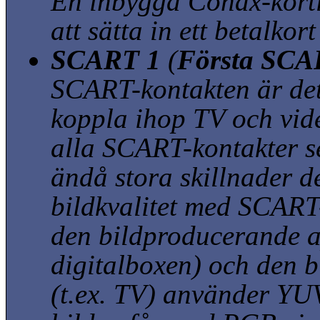
En inbyggd Conax-kortl
att sätta in ett betalkor
SCART 1
(
Första SCAR
SCART-kontakten är det 
koppla ihop TV och vid
alla SCART-kontakter se
ändå stora skillnader 
bildkvalitet med SCART
den bildproducerande a
digitalboxen) och den 
(t.ex. TV) använder YU