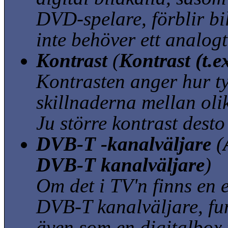
DVD-spelare, förblir bil
inte behöver ett analog
Kontrast
(
Kontrast (t.e
Kontrasten anger hur ty
skillnaderna mellan olik
Ju större kontrast desto
DVB-T -kanalväljare
(
DVB-T kanalväljare
)
Om det i TV'n finns en 
DVB-T kanalväljare, f
även som en digitalbox 