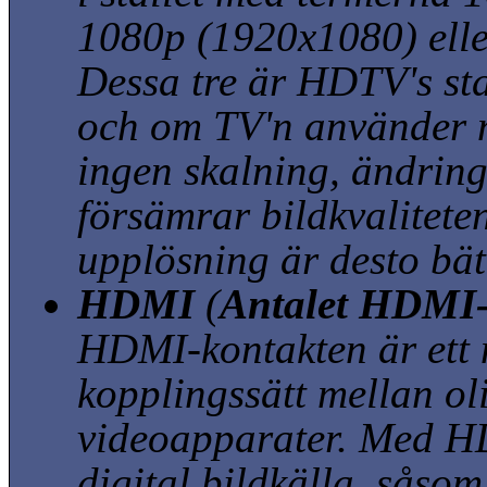
1080p
(1920x1080)
ell
Dessa tre är HDTV's st
och om TV'n använder 
ingen skalning, ändrin
försämrar bildkvalitete
upplösning är desto bätt
HDMI
(
Antalet HDMI
HDMI-kontakten är ett ny
kopplingssätt mellan ol
videoapparater. Med H
digital bildkälla, såsom 