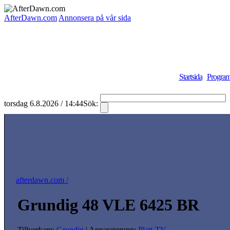
AfterDawn.com
Annonsera på vår sida
Startsida
Program
torsdag 6.8.2026 / 14:44
Sök:
afterdawn.com /
Grundig 48 VLE 6425 BR
Tillverkare:
Grundig
| Apparatgrupp:
Platt-TV