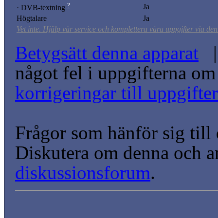
?
Ja
· DVB-textning
Högtalare
Ja
Vet inte. Hjälp vår service och komplettera våra uppgifter via den
Betygsätt denna apparat
| 
något fel i uppgifterna o
korrigeringar till uppgift
Frågor som hänför sig till
Diskutera om denna och a
diskussionsforum
.