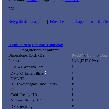
PAL
Betygsätt denna apparat
|
Föreslå en bild på apparaten
|
Jämför
Tekniska data
Länkar
Diskussion
Uppgifter om apparaten
Dimensioner (BxHxD)
Bredd?
x
Höjd?
x
Djup
Format
PAL (EUROPA)
?
1
· DVB-T -kanalväljare
?
1
· DVB-C -kanalväljare
· DVB-T2
Ja
· HDTV-mottagare (modulator)
Ja
· CI
1
· Cable Ready HD
Ja
· Antenna Ready HD
Ja
?
Ja
· DVB-textning