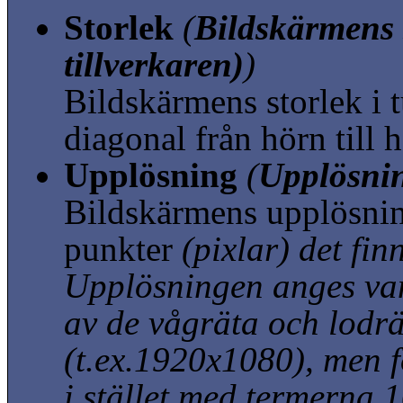
Storlek
(
Bildskärmens s
tillverkaren)
)
Bildskärmens storlek i
diagonal från hörn till 
Upplösning
(
Upplösnin
Bildskärmens upplösni
punkter
(pixlar)
det fin
Upplösningen anges va
av de vågräta och lodr
(t.ex.1920x1080)
, men 
i stället med termerna 