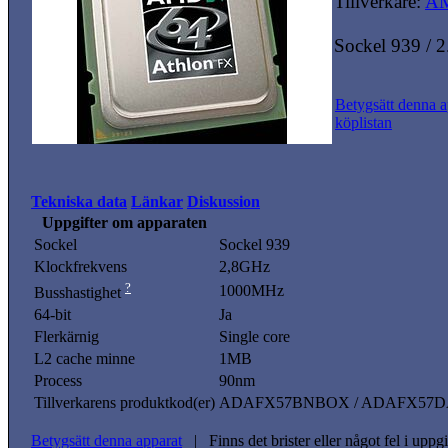
Tillverkare:
A
Sockel 939 / 
Betygsätt denna a
köplistan
Tekniska data
Länkar
Diskussion
Uppgifter om apparaten
Sockel
Sockel 939
Klockfrekvens
2,8GHz
?
1000MHz
Busshastighet
64-bit
Ja
Flerkärnig
Single core
L2 cache minne
1MB
Process
90nm
Tillverkarens produktkod(er)
ADAFX57BNBOX / ADAFX57
Betygsätt denna apparat
| Finns det brister eller något fel i upp