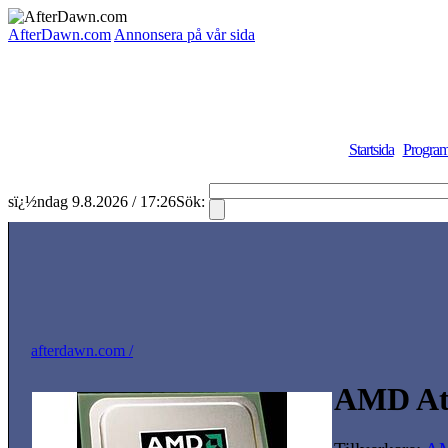
AfterDawn.com
Annonsera på vår sida
Startsida
Program
sï¿½ndag 9.8.2026 / 17:26
Sök:
afterdawn.com /
AMD At