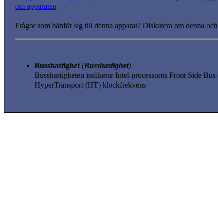
om apparaten
Frågor som hänför sig till denna apparat? Diskutera om denna och
Busshastighet
(
Busshastighet
)
Busshastigheten indikerar Intel-processorns Front Side B
HyperTransport (HT) klockfrekvens