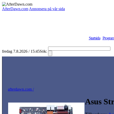
AfterDawn.com
Annonsera på vår sida
Startsida
Program
fredag 7.8.2026 / 15:45
Sök:
S
afterdawn.com /
Asus St