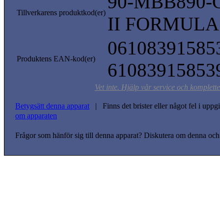
90-MBB890-
Tillverkarens produktkod(er)
II FORMULA / 
061083915853
Produktens EAN-kod(er)
61083915853
Vet inte. Hjälp vår service och komplett
Betygsätt denna apparat
| Finns det brister eller något fel i upp
om apparaten
Frågor som hänför sig till denna apparat? Diskutera om denna och