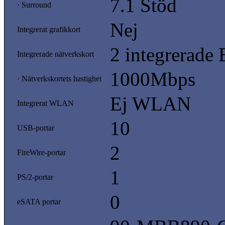
7.1 Stöd
· Surround
Nej
Integrerat grafikkort
2 integrerade 
Integrerade nätverkskort
1000Mbps
· Nätverkskortets hastighet
Ej WLAN
Integrerat WLAN
10
USB-portar
2
FireWire-portar
1
PS/2-portar
0
eSATA portar