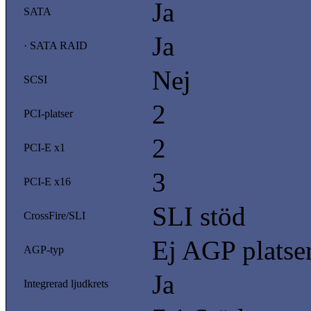
Ja
SATA
Ja
· SATA RAID
Nej
SCSI
2
PCI-platser
2
PCI-E x1
3
PCI-E x16
SLI stöd
CrossFire/SLI
Ej AGP platse
AGP-typ
Ja
Integrerad ljudkrets