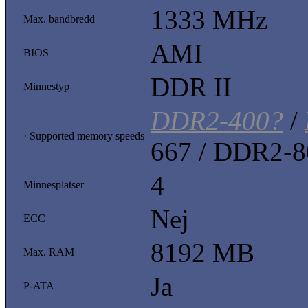
1333 MHz
Max. bandbredd
AMI
BIOS
DDR II
Minnestyp
DDR2-400?
/
· Supported memory speeds
667 / DDR2-8
4
Minnesplatser
Nej
ECC
8192 MB
Max. RAM
Ja
P-ATA