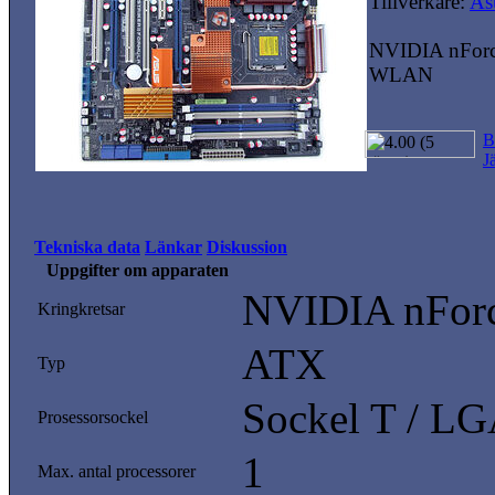
Tillverkare:
As
NVIDIA nForce
WLAN
B
J
Tekniska data
Länkar
Diskussion
Uppgifter om apparaten
NVIDIA nForc
Kringkretsar
ATX
Typ
Sockel T / L
Prosessorsockel
1
Max. antal processorer