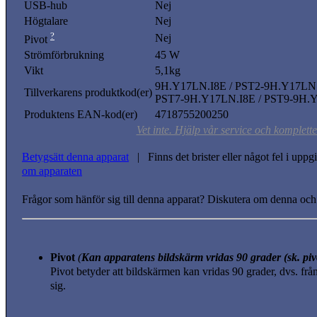
USB-hub
Nej
Högtalare
Nej
?
Nej
Pivot
Strömförbrukning
45 W
Vikt
5,1kg
9H.Y17LN.I8E / PST2-9H.Y17LN.
Tillverkarens produktkod(er)
PST7-9H.Y17LN.I8E / PST9-9H.
Produktens EAN-kod(er)
4718755200250
Vet inte. Hjälp vår service och komplett
Betygsätt denna apparat
| Finns det brister eller något fel i upp
om apparaten
Frågor som hänför sig till denna apparat? Diskutera om denna och
Pivot
(
Kan apparatens bildskärm vridas 90 grader (sk. piv
Pivot betyder att bildskärmen kan vridas 90 grader, dvs. från n
sig.