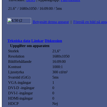
21.6" / 1680x1050 / 16:09:00 / 5ms
Betygsätt denna apparat
|
Föreslå en bild på app
Tekniska data
Länkar
Diskussion
Uppgifter om apparaten
Storlek
21,6"
Resolution
1680x1050
Bildförhållande
16:09:00
Kontrast
1000:1
Ljusstyrka
300 cd/m²
Svarstid (GtG)
5ms
VGA-ingångar
1
DVI-D -ingångar
0
DVI-I -ingångar
0
HDMI-ingångar
0
HDCP
Nej