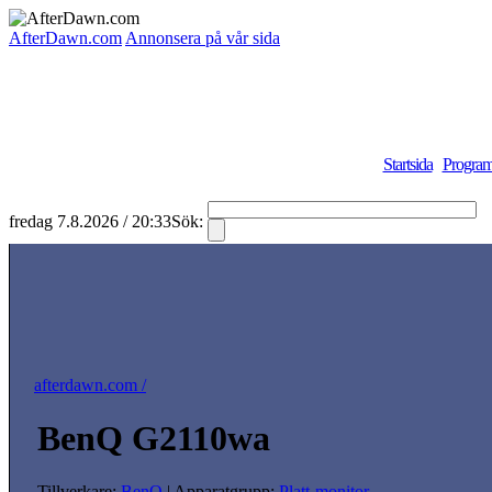
AfterDawn.com
Annonsera på vår sida
Startsida
Program
fredag 7.8.2026 / 20:33
Sök:
S
afterdawn.com /
BenQ G2110wa
Tillverkare:
BenQ
| Apparatgrupp:
Platt-monitor