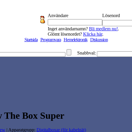
Användare
Lösenord
Inget användarnamn?
Bli medlem nu!
.
Glömt lösenordet?
Klicka här
.
Startsida
Programvara
Hemelektronik
Diskussion
Snabbval:
w The Box Super
iew
| Apparatgrupp:
Digitalboxar (för kabelnät)