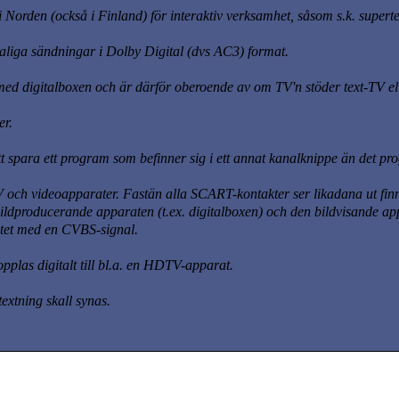
 i Norden
(också i Finland)
för interaktiv verksamhet, såsom s.k. supert
naliga sändningar i Dolby Digital
(dvs AC3)
format.
med digitalboxen och är därför oberoende av om TV'n stöder text-TV ell
er.
t spara ett program som befinner sig i ett annat kanalknippe än det pr
V och videoapparater. Fastän alla SCART-kontakter ser likadana ut fin
ildproducerande apparaten (t.ex. digitalboxen) och den bildvisande ap
atet med en CVBS-signal.
plas digitalt till bl.a. en HDTV-apparat.
extning skall synas.