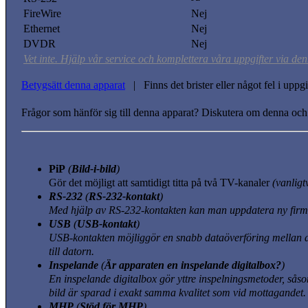
FireWire
Nej
Ethernet
Nej
DVDR
Nej
Vet inte. Hjälp vår service och komplettera våra uppgifter via den
Betygsätt denna apparat
| Finns det brister eller något fel i upp
Frågor som hänför sig till denna apparat? Diskutera om denna och
PiP
(
Bild-i-bild
)
Gör det möjligt att samtidigt titta på två TV-kanaler
(vanligt
RS-232
(
RS-232-kontakt
)
Med hjälp av RS-232-kontakten kan man uppdatera ny firmwa
USB
(
USB-kontakt
)
USB-kontakten möjliggör en snabb dataöverföring mellan dig
till datorn.
Inspelande
(
Är apparaten en inspelande digitalbox?
)
En inspelande digitalbox gör yttre inspelningsmetoder, sås
bild är sparad i exakt samma kvalitet som vid mottagandet.
MHP
(
Stöd för MHP
)