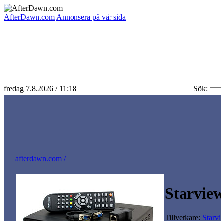
AfterDawn.com
Annonsera på vår sida
fredag 7.8.2026 / 11:18
Sök:
afterdawn.com /
Starvie
Tillverkare:
Starv