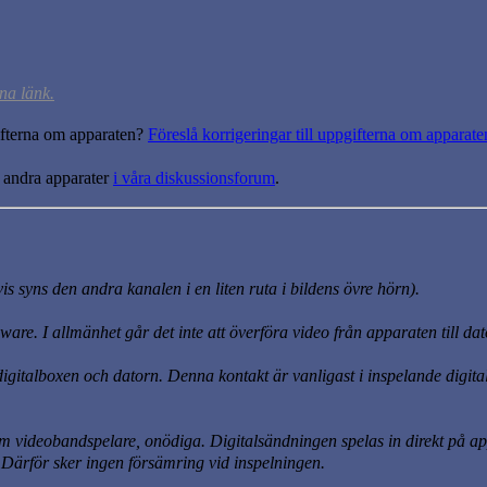
na länk.
gifterna om apparaten?
Föreslå korrigeringar till uppgifterna om apparate
 andra apparater
i våra diskussionsforum
.
vis syns den andra kanalen i en liten ruta i bildens övre hörn)
.
re. I allmänhet går det inte att överföra video från apparaten till d
italboxen och datorn. Denna kontakt är vanligast i inspelande digita
om videobandspelare, onödiga. Digitalsändningen spelas in direkt på ap
 Därför sker ingen försämring vid inspelningen.