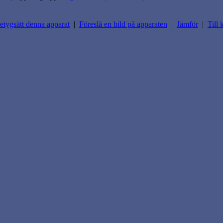
etygsätt denna apparat
|
Föreslå en bild på apparaten
|
Jämför
|
Till 