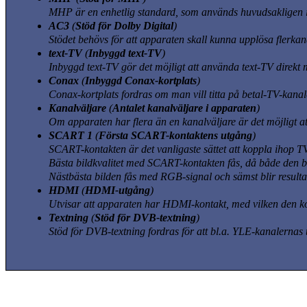
MHP är en enhetlig standard, som används huvudsakligen
AC3
(
Stöd för Dolby Digital
)
Stödet behövs för att apparaten skall kunna upplösa flerka
text-TV
(
Inbyggd text-TV
)
Inbyggd text-TV gör det möjligt att använda text-TV direkt 
Conax
(
Inbyggd Conax-kortplats
)
Conax-kortplats fordras om man vill titta på betal-TV-kanal
Kanalväljare
(
Antalet kanalväljare i apparaten
)
Om apparaten har flera än en kanalväljare är det möjligt at
SCART 1
(
Första SCART-kontaktens utgång
)
SCART-kontakten är det vanligaste sättet att koppla ihop T
Bästa bildkvalitet med SCART-kontakten fås, då både den b
Nästbästa bilden fås med RGB-signal och sämst blir result
HDMI
(
HDMI-utgång
)
Utvisar att apparaten har HDMI-kontakt, med vilken den kop
Textning
(
Stöd för DVB-textning
)
Stöd för DVB-textning fordras för att bl.a. YLE-kanalernas t