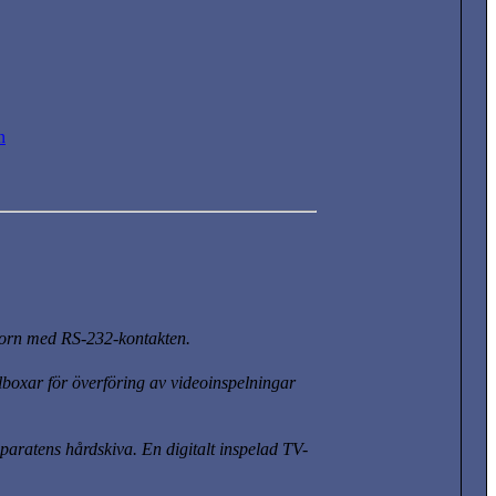
n
atorn med RS-232-kontakten.
lboxar för överföring av videoinspelningar
paratens hårdskiva. En digitalt inspelad TV-