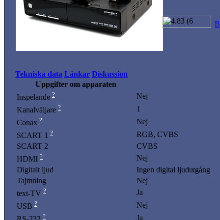
B
Tekniska data
Länkar
Diskussion
Uppgifter om apparaten
?
Nej
Inspelande
?
1
Kanalväljare
?
Nej
Conax
?
RGB, CVBS
SCART 1
SCART 2
CVBS
?
Nej
HDMI
Digitalt ljud
Ingen digital ljudutgång
Tajmning
Nej
?
Ja
text-TV
?
Nej
USB
?
Ja
RS-232