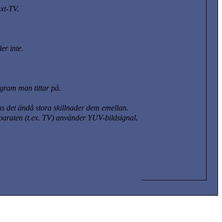
ext-TV.
er inte.
ogram man tittar på.
ns det ändå stora skillnader dem emellan.
paraten (t.ex. TV) använder YUV-bildsignal.