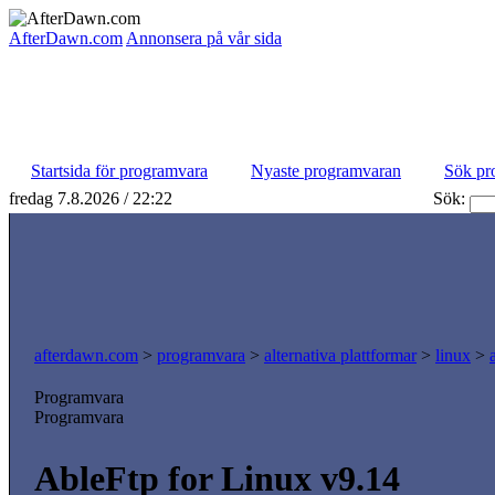
AfterDawn.com
Annonsera på vår sida
Startsida för programvara
Nyaste programvaran
Sök pr
fredag 7.8.2026 / 22:22
Sök:
afterdawn.com
>
programvara
>
alternativa plattformar
>
linux
>
Programvara
Programvara
AbleFtp for Linux v9.14