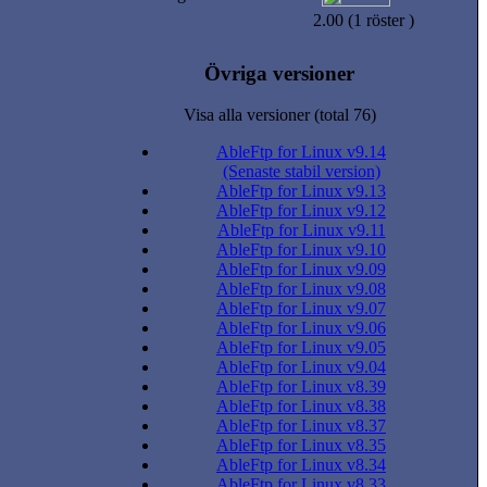
2.00 (1 röster )
Övriga versioner
Visa alla versioner (total 76)
AbleFtp for Linux v9.14
(Senaste stabil version)
AbleFtp for Linux v9.13
AbleFtp for Linux v9.12
AbleFtp for Linux v9.11
AbleFtp for Linux v9.10
AbleFtp for Linux v9.09
AbleFtp for Linux v9.08
AbleFtp for Linux v9.07
AbleFtp for Linux v9.06
AbleFtp for Linux v9.05
AbleFtp for Linux v9.04
AbleFtp for Linux v8.39
AbleFtp for Linux v8.38
AbleFtp for Linux v8.37
AbleFtp for Linux v8.35
AbleFtp for Linux v8.34
AbleFtp for Linux v8.33