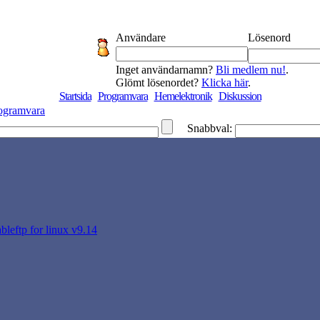
Användare
Lösenord
Inget användarnamn?
Bli medlem nu!
.
Glömt lösenordet?
Klicka här
.
Startsida
Programvara
Hemelektronik
Diskussion
ogramvara
Snabbval:
ableftp for linux v9.14