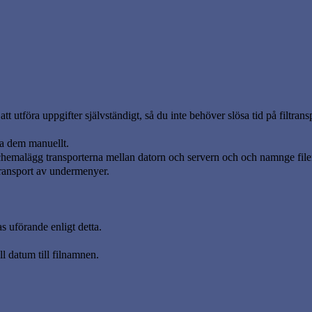
t utföra uppgifter självständigt, så du inte behöver slösa tid på filtransp
ra dem manuellt.
. Schemalägg transporterna mellan datorn och servern och och namnge fil
 transport av undermenyer.
s uförande enligt detta.
l datum till filnamnen.