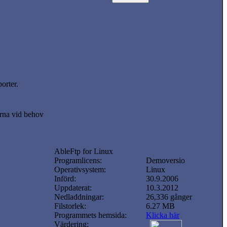
orter.
erna vid behov
AbleFtp for Linux
Programlicens:
Demoversio
Operativsystem:
Linux
Införd:
30.9.2006
Uppdaterat:
10.3.2012
Nedladdningar:
26,336 gånger
Filstorlek:
6.27 MB
Programmets hemsida:
Klicka här
Värdering: