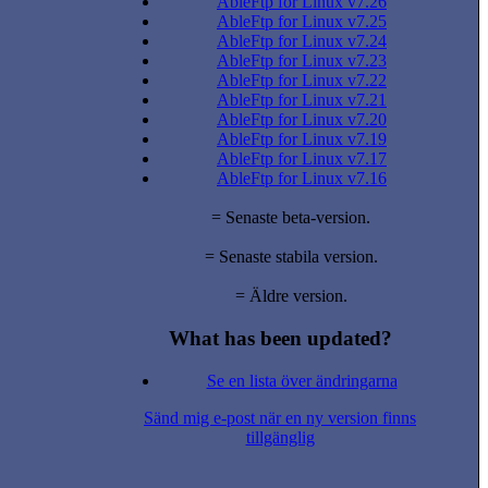
AbleFtp for Linux v7.26
AbleFtp for Linux v7.25
AbleFtp for Linux v7.24
AbleFtp for Linux v7.23
AbleFtp for Linux v7.22
AbleFtp for Linux v7.21
AbleFtp for Linux v7.20
AbleFtp for Linux v7.19
AbleFtp for Linux v7.17
AbleFtp for Linux v7.16
= Senaste beta-version.
= Senaste stabila version.
= Äldre version.
What has been updated?
Se en lista över ändringarna
Sänd mig e-post när en ny version finns
tillgänglig