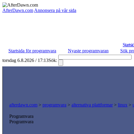
AfterDawn.com
Annonsera på vår sida
Startsi
Startsida för programvara
Nyaste programvaran
Sök pr
torsdag 6.8.2026 / 17:13
Sök:
afterdawn.com
>
programvara
>
alternativa plattformar
>
linux
>
Programvara
Programvara