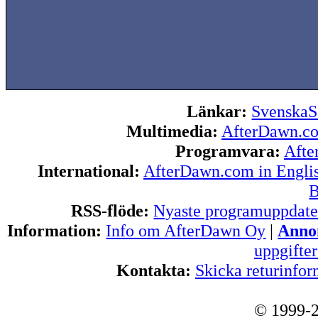
Länkar:
SvenskaS
Multimedia:
AfterDawn.c
Programvara:
Afte
International:
AfterDawn.com in Engli
B
RSS-flöde:
Nyaste programuppdate
Information:
Info om AfterDawn Oy
|
Annon
uppgifte
Kontakta:
Skicka returinfor
© 1999-2