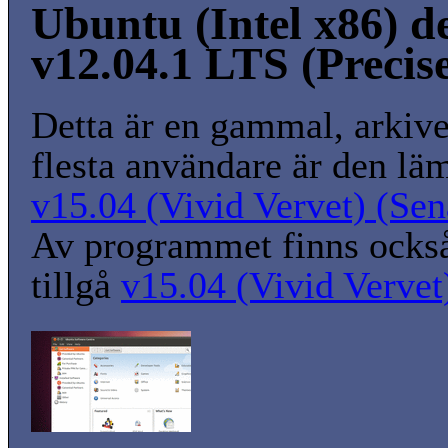
Ubuntu (Intel x86) d
v12.04.1 LTS (Precis
Detta är en gammal, arkive
flesta användare är den lä
v15.04 (Vivid Vervet) (Sena
Av programmet finns också 
tillgå
v15.04 (Vivid Vervet