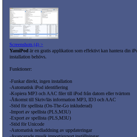
Screenshots (4) >
YamiPod
är en gratis applikation som effektivt kan hantera din
installation behövs.
Funktioner:
-Funkar direkt, ingen installation
-Automatisk iPod identifiering
-Kopiera MP3 och AAC filer till iPod från datorn eller tvärtom
-Åtkomst till Skriv/läs information MP3, ID3 och AAC
-Stöd för spellista (On-The-Go inkluderad)
-Import av spellista (PLS,M3U)
-Export av spellista (PLS,M3U)
-Stöd för Unicode
-Automatisk nedladdning av uppdateringar
-Avancerade musik import/export inställningar