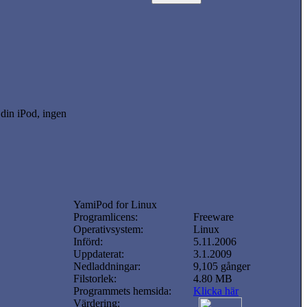
din iPod, ingen
YamiPod for Linux
Programlicens:
Freeware
Operativsystem:
Linux
Införd:
5.11.2006
Uppdaterat:
3.1.2009
Nedladdningar:
9,105 gånger
Filstorlek:
4.80 MB
Programmets hemsida:
Klicka här
Värdering: