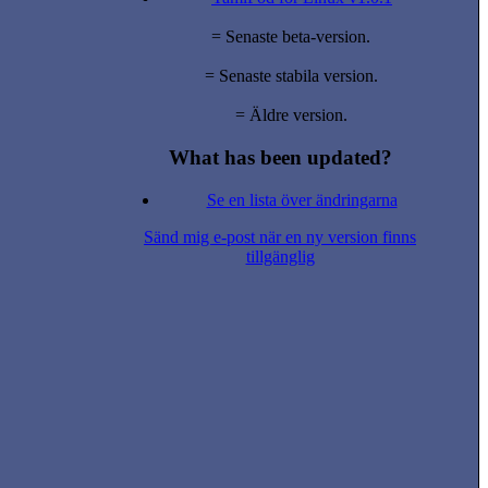
= Senaste beta-version.
= Senaste stabila version.
= Äldre version.
What has been updated?
Se en lista över ändringarna
Sänd mig e-post när en ny version finns
tillgänglig