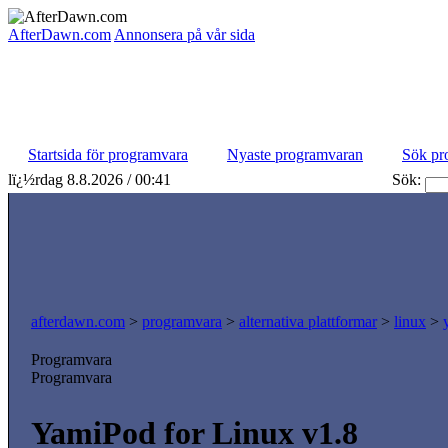
AfterDawn.com
Annonsera på vår sida
Startsida för programvara
Nyaste programvaran
Sök pr
lï¿½rdag 8.8.2026 / 00:41
Sök:
afterdawn.com
>
programvara
>
alternativa plattformar
>
linux
>
Programvara
Programvara
YamiPod for Linux v1.8