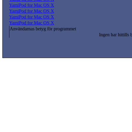
YamiPod for Mac OS X
YamiPod for Mac OS X
YamiPod for Mac OS X
YamiPod for Mac OS X
Användarnas betyg för programmet
Ingen har hittills 