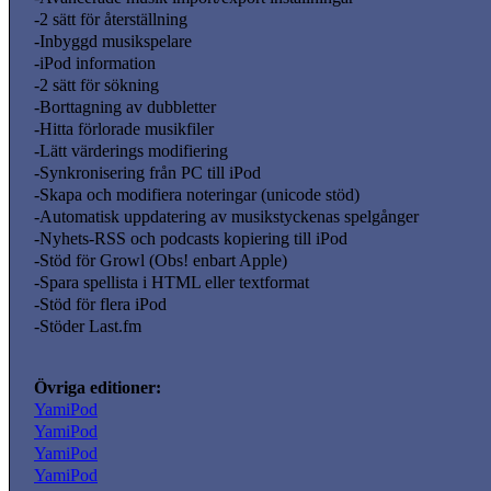
-2 sätt för återställning
-Inbyggd musikspelare
-iPod information
-2 sätt för sökning
-Borttagning av dubbletter
-Hitta förlorade musikfiler
-Lätt värderings modifiering
-Synkronisering från PC till iPod
-Skapa och modifiera noteringar (unicode stöd)
-Automatisk uppdatering av musikstyckenas spelgånger
-Nyhets-RSS och podcasts kopiering till iPod
-Stöd för Growl (Obs! enbart Apple)
-Spara spellista i HTML eller textformat
-Stöd för flera iPod
-Stöder Last.fm
Övriga editioner:
YamiPod
YamiPod
YamiPod
YamiPod