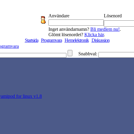
Användare
Lösenord
Inget användarnamn?
Bli medlem nu!
.
Glömt lösenordet?
Klicka här
.
Startsida
Programvara
Hemelektronik
Diskussion
ogramvara
Snabbval:
yamipod for linux v1.8