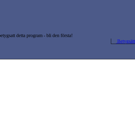
betygsatt detta program - bli den första!
Betygsätt