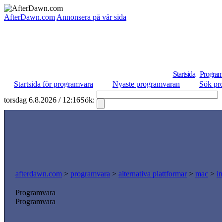
AfterDawn.com
Annonsera på vår sida
Startsida
Program
Startsida för programvara
Nyaste programvaran
Sök pr
torsdag 6.8.2026 / 12:16
Sök:
afterdawn.com
>
programvara
>
alternativa plattformar
>
mac
>
i
Programvara
Programvara