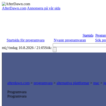
AfterDawn.com
Annonsera på vår sida
Startsida
Program
Startsida för programvara
Nyaste programvaran
Sök pr
mï¿½ndag 10.8.2026 / 21:05
Sök:
afterdawn.com
>
programvara
>
alternativa plattformar
>
mac
>
j
Programvara
Programvara