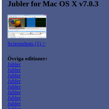
Jubler for Mac OS X v7.0.3
Screenshots (1) >
Övriga editioner:
Jubler
Jubler
Jubler
Jubler
Jubler
Jubler
Jubler
Jubler