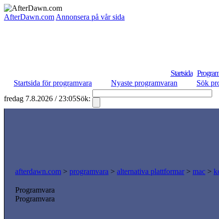
AfterDawn.com
Annonsera på vår sida
Startsida
Program
Startsida för programvara
Nyaste programvaran
Sök pr
fredag 7.8.2026 / 23:05
Sök:
S
afterdawn.com
>
programvara
>
alternativa plattformar
>
mac
>
k
Programvara
Programvara