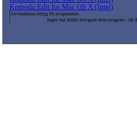
Komodo Edit for Mac OS X (Intel)
Användarnas betyg för programmet
Ingen har hittills betygsatt detta program - bli d