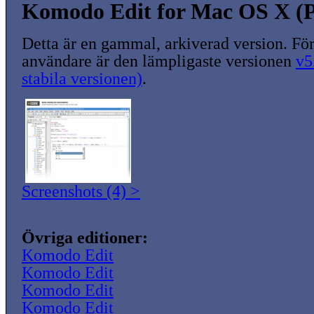
Komodo Edit for Mac OS X (P
Detta är en gammal, arkiverad version. För
användare är den lämpligaste versionen
v5
stabila versionen)
.
Screenshots (4) >
Övriga editioner:
Komodo Edit
Komodo Edit
Komodo Edit
Komodo Edit