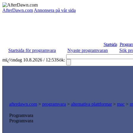
AfterDawn.com
Annonsera på vår sida
Startsida
Program
Startsida för programvara
Nyaste programvaran
Sök pr
mï¿½ndag 10.8.2026 / 12:53
Sök:
afterdawn.com
>
programvara
>
alternativa plattformar
>
mac
>
m
Programvara
Programvara