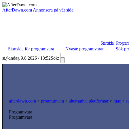
AfterDawn.com
Annonsera på vår sida
Startsida
Program
Startsida för programvara
Nyaste programvaran
Sök pr
sï¿½ndag 9.8.2026 / 13:52
Sök:
afterdawn.com
>
programvara
>
alternativa plattformar
>
mac
>
s
Programvara
Programvara