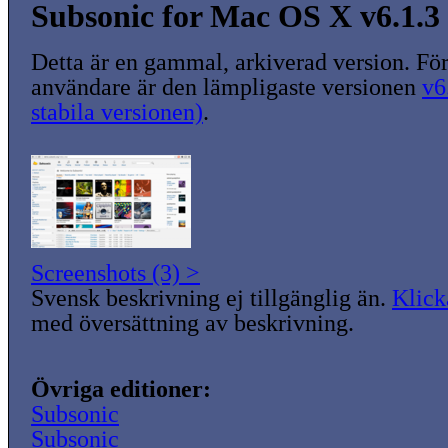
Subsonic for Mac OS X v6.1.3
Detta är en gammal, arkiverad version. För
användare är den lämpligaste versionen
v6
stabila versionen)
.
Screenshots (3) >
Svensk beskrivning ej tillgänglig än.
Klick
med översättning av beskrivning.
Övriga editioner:
Subsonic
Subsonic