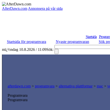
AfterDawn.com
Annonsera på vår sida
Startsida
Program
Startsida för programvara
Nyaste programvaran
Sök pr
mï¿½ndag 10.8.2026 / 11:09
Sök:
afterdawn.com
>
programvara
>
alternativa plattformar
>
mac
>
v
Programvara
Programvara