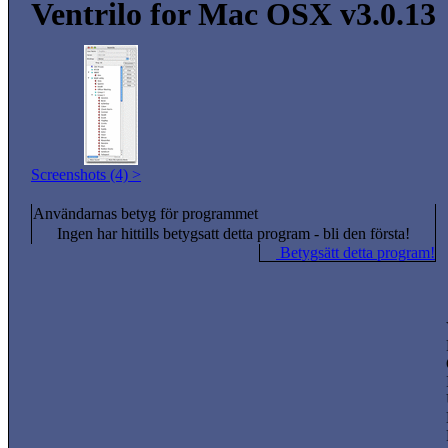
Ventrilo for Mac OSX v3.0.13
Screenshots (4) >
Användarnas betyg för programmet
Ingen har hittills betygsatt detta program - bli den första!
Betygsätt detta program!