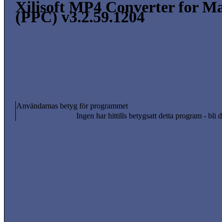
Xilisoft MP4 Converter for M
(PPC) v3.2.59.1204
Användarnas betyg för programmet
Ingen har hittills betygsatt detta program - bli d