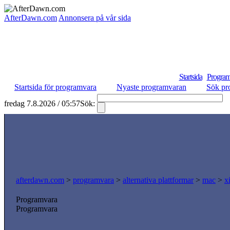
AfterDawn.com
Annonsera på vår sida
Startsida
Program
Startsida för programvara
Nyaste programvaran
Sök pr
fredag 7.8.2026 / 05:57
Sök:
S
afterdawn.com
>
programvara
>
alternativa plattformar
>
mac
>
x
Programvara
Programvara