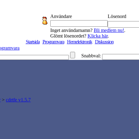
Användare
Lösenord
Inget användarnamn?
Bli medlem nu!
.
Glömt lösenordet?
Klicka här
.
Startsida
Programvara
Hemelektronik
Diskussion
ogramvara
Snabbval:
r
>
cdrtfe v1.5.7