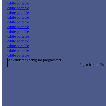
cdrtfe portable
cdrtfe portable
cdrtfe portable
cdrtfe portable
cdrtfe portable
cdrtfe portable
cdrtfe portable
cdrtfe portable
cdrtfe portable
cdrtfe portable
cdrtfe portable
cdrtfe portable
Användarnas betyg för programmet
Ingen har hittills 