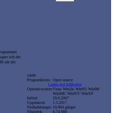
rogrammet
aper och det
MB när det
cdrtfe
Programlicens:
Open source
Ladda ned källkoden
Operativsystem:
Vista/ Win2k/ Win95/ Win98/
WinME/ WinNT/ WinXP
Införd:
29.6.2007
Uppdaterat:
1.5.2017
Nedladdningar:
10,904 gånger
Filstorlek:
6.74 MB