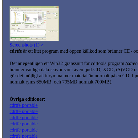
Screenshots (1) >
cdrtfe
är ett litet program med öppen källkod som bränner CD- 
Det är egentligen ett Win32-gränssnitt för cdrtools-program
(cdrec
bränner vanliga data-skivor samt även ljud-CD, XCD, (S)VCD o
gör det möjligt att inrymma mer material än normalt på en CD. I
normalt ryms 650MB, och 795MB normalt 700MB),
Övriga editioner:
cdrtfe portable
cdrtfe portable
cdrtfe portable
cdrtfe portable
cdrtfe portable
cdrtfe portable