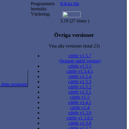
Programmets
Klicka här
hemsida:
Värdering:
3.19 (27 röster )
Övriga versioner
Visa alla versioner (total 23)
cdrtfe v1.5.7
(Senaste stabil version)
cdrtfe v1.5.5
cdrtfe v1.5.4.1
cdrtfe v1.5.4
cdrtfe v1.5.3
 detta program!
cdrtfe v1.5.2
cdrtfe v1.5.1
cdrtfe v1.5
cdrtfe v1.4.1
cdrtfe v1.4
cdrtfe v1.3.9
cdrtfe v1.3.8.1
cdrtfe v1.3.8
cdrtfe v1.3.7