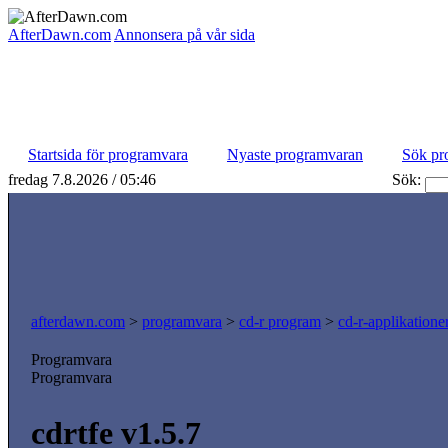
AfterDawn.com
Annonsera på vår sida
Startsida för programvara
Nyaste programvaran
Sök pr
fredag 7.8.2026 / 05:46
Sök:
afterdawn.com
>
programvara
>
cd-r program
>
cd-r-applikatione
Programvara
Programvara
cdrtfe v1.5.7