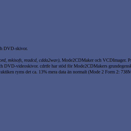
och DVD-skivor.
ord, mkisofs, readcd, cdda2wav)
, Mode2CDMaker och VCDImager. P
ch DVD-videoskivor. cdrtfe har stöd för Mode2CDMakers grundegensk
 praktiken ryms det ca. 13% mera data än normalt (Mode 2 Form 2: 738