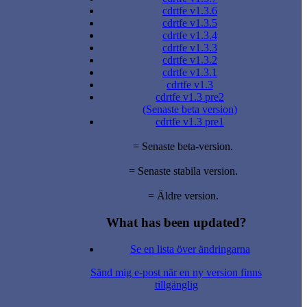
cdrtfe v1.3.6
cdrtfe v1.3.5
cdrtfe v1.3.4
cdrtfe v1.3.3
cdrtfe v1.3.2
cdrtfe v1.3.1
cdrtfe v1.3
cdrtfe v1.3 pre2
(Senaste beta version)
cdrtfe v1.3 pre1
= Senaste beta-version.
= Senaste stabila version.
= Äldre version.
What has been updated?
Se en lista över ändringarna
Sänd mig e-post när en ny version finns
tillgänglig