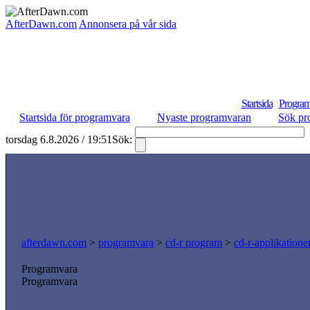
AfterDawn.com
Annonsera på vår sida
Startsida
Program
Startsida för programvara
Nyaste programvaran
Sök pr
torsdag 6.8.2026 / 19:51
Sök:
afterdawn.com
>
programvara
>
cd-r program
>
cd-r-applikatione
Programvara
Programvara