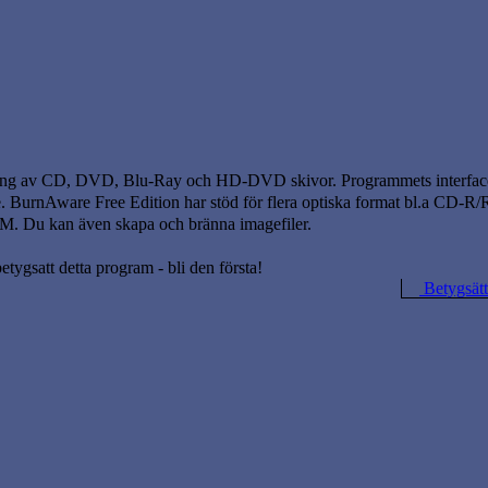
änning av CD, DVD, Blu-Ray och HD-DVD skivor. Programmets interface 
e. BurnAware Free Edition har stöd för flera optiska format bl.a CD-
kan även skapa och bränna imagefiler.
betygsatt detta program - bli den första!
Betygsätt