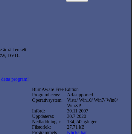
är rätt enkelt
R/RW, DVD-
 detta program!
BurnAware Free Edition
Programlicens:
Ad-supported
Operativsystem:
Vista/ Win10/ Win7/ Win8/
WinXP
Införd:
30.11.2007
Uppdaterat:
30.7.2020
Nedladdningar:
134,242 gånger
Filstorlek:
27.71 kB
Programmets
Klicka här