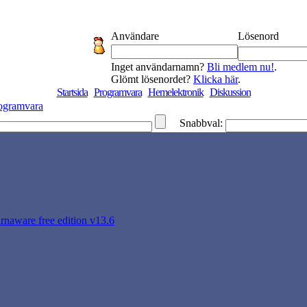
Användare
Lösenord
Inget användarnamn?
Bli medlem nu!
.
Glömt lösenordet?
Klicka här
.
Startsida
Programvara
Hemelektronik
Diskussion
ogramvara
Snabbval:
rnaware free edition v13.6