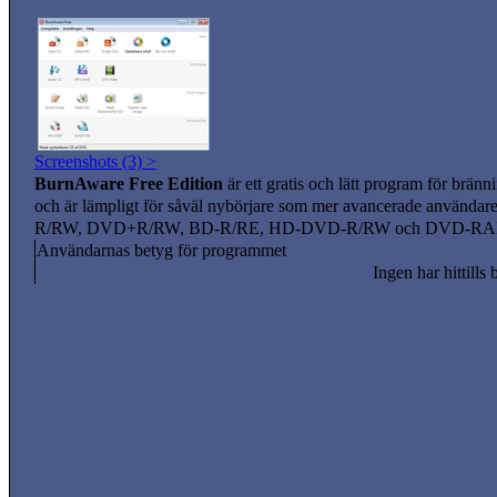
Screenshots (3) >
BurnAware Free Edition
är ett gratis och lätt program för br
och är lämpligt för såväl nybörjare som mer avancerade användar
R/RW, DVD+R/RW, BD-R/RE, HD-DVD-R/RW och DVD-RAM. Du 
Användarnas betyg för programmet
Ingen har hittills 