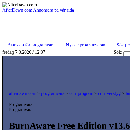
AfterDawn.com
Annonsera på vår sida
Startsida för programvara
Nyaste programvaran
Sök pr
fredag 7.8.2026 / 12:37
Sök:
afterdawn.com
>
programvara
>
cd-r program
>
cd-r-verktyg
>
bu
Programvara
Programvara
BurnAware Free Edition v13.6