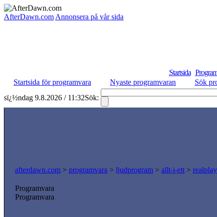
AfterDawn.com
Annonsera på vår sida
Startsida
Program
Startsida för programvara
Nyaste programvaran
Sök pr
sï¿½ndag 9.8.2026 / 11:32
Sök:
afterdawn.com
>
programvara
>
ljudprogram
>
allt-i-ett
>
realpla
Programvara
Programvara